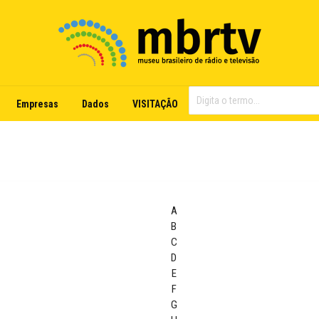
Empresas
Dados
VISITAÇÃO
A
B
C
D
E
F
G