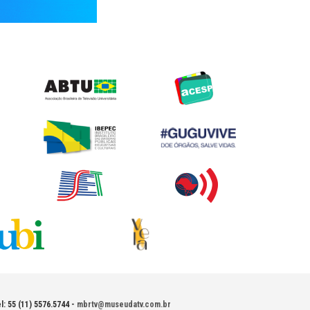
l: 55 (11) 5576.5744 -
mbrtv@museudatv.com.br