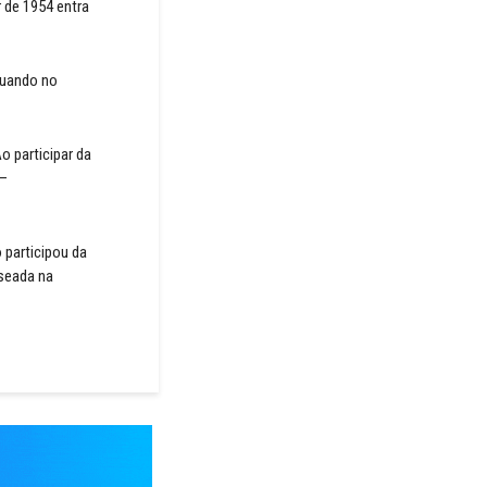
 de 1954 entra
tuando no
o participar da
 –
 participou da
aseada na