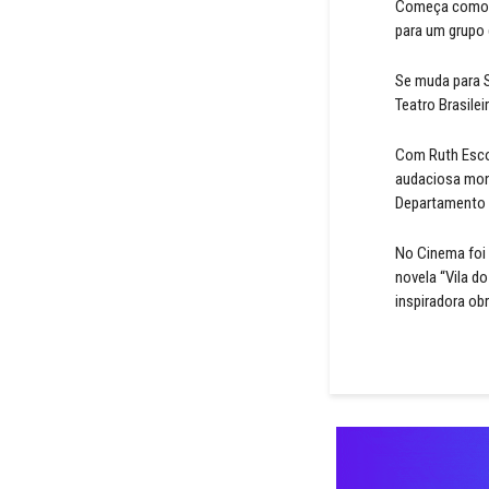
Começa como pr
para um grupo 
Se muda para S
Teatro Brasile
Com Ruth Escob
audaciosa mon
Departamento d
No Cinema foi 
novela “Vila d
inspiradora ob