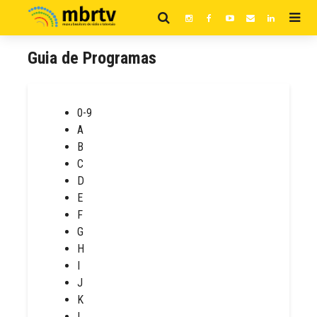
Guia de Programas
0-9
A
B
C
D
E
F
G
H
I
J
K
L