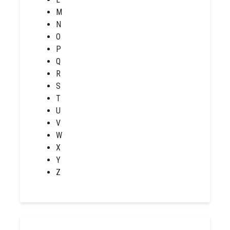
M
N
O
P
Q
R
S
T
U
V
W
X
Y
Z