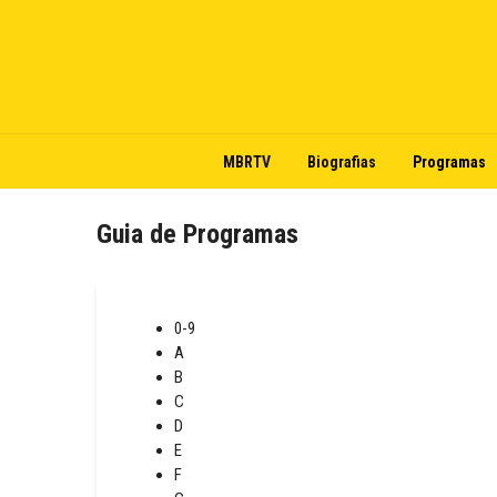
MBRTV
Biografias
Programas
Guia de Programas
0-9
A
B
C
D
E
F