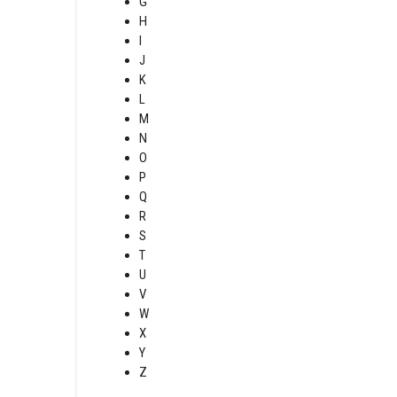
G
H
I
J
K
L
M
N
O
P
Q
R
S
T
U
V
W
X
Y
Z