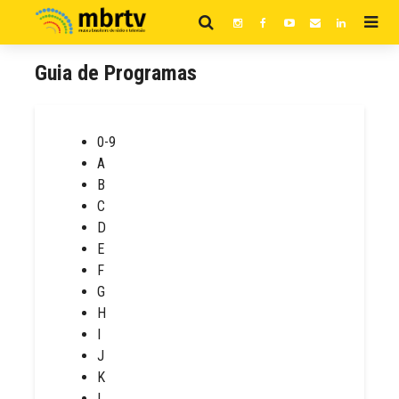
Guia de Programas
0-9
A
B
C
D
E
F
G
H
I
J
K
L