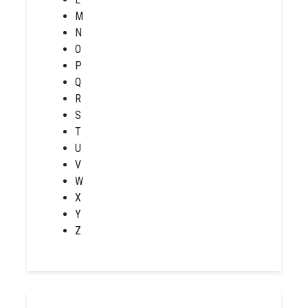
M
N
O
P
Q
R
S
T
U
V
W
X
Y
Z