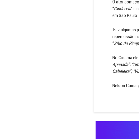
O ator começou
“
Cinderela
” e 
em São Paulo.
Fez algumas pa
repercussão na
“
Sítio do Pica
No Cinema ele
Apagada”; “Uma
Cabeleira”; “V
Nelson Camargo