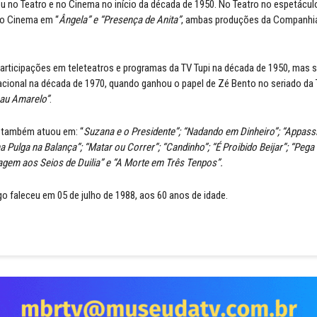
 no Teatro e no Cinema no início da década de 1950. No Teatro no espetáculo 
no Cinema em “
Ângela” e “Presença de Anita”
, ambas produções da Companhia
rticipações em teleteatros e programas da TV Tupi na década de 1950, mas 
cional na década de 1970, quando ganhou o papel de Zé Bento no seriado da 
pau Amarelo”
.
 também atuou em: “
Suzana e o Presidente”; “Nadando em Dinheiro”; “Appassi
 Pulga na Balança”; “Matar ou Correr”; “Candinho”; “É Proibido Beijar”; “Pega
iagem aos Seios de Duilia” e “A Morte em Três Tenpos”.
 faleceu em 05 de julho de 1988, aos 60 anos de idade.