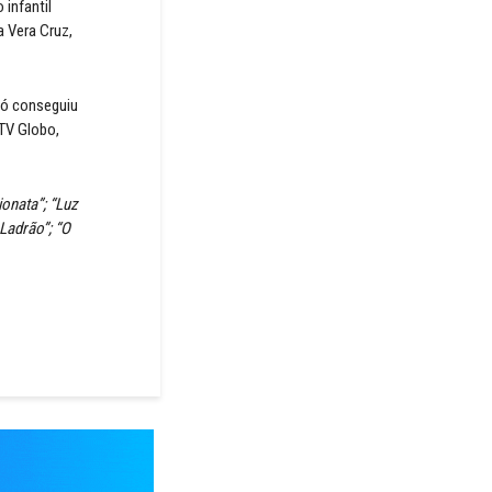
infantil
 Vera Cruz,
só conseguiu
TV Globo,
onata”; “Luz
 Ladrão”; “O