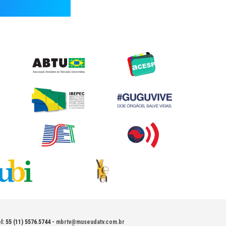
l: 55 (11) 5576.5744 -
mbrtv@museudatv.com.br