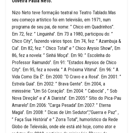
Oliveira Paula Neto.
Nizo Neto teve formação teatral no Teatro Tablado.Mas
seu começo artístico foi em televisão, em 1971, num
programa de seu pai, de nome: ” Chico em Quadrinhos”.
Em 72, fez: ” Linguinha”. Em 73 a 1980, participou do: ”
Chico City”, fazendo vários tipos. Em 74, fez: ” Azambuja &
Cia”. Em 82, fez: ” Chico Total” e ” Chico Anysio Show”, Em
86, fez a novela: ” Sinhá Moça”. Em 90: ” Escolinha do
Professor Raimundo”. Em 91: “Estados Anysios de Chico
City”. Em 95, fez a novela: ” A Próxima Vítima”. Em 96: ” A
Vida Como Ela É”. Em 2000: “O Cravo e a Rosa”. Em 2001: ”
Estrela Guia”. Em 2002: ” Brava Gente”. Em 2004, a
minissérie: “Um Só Coração”. Em 2004: ” Cabocla” , ” Sob
Nova Direção” e a” A Diarista”. Em 2005:” Sítio do Pica-Pau
Amarelo”.Em 2006: “Carga Pesada”.Em 2007: ” Eterna
Magia”. Em 2008: ” Dicas de Um Sedutor”,”Guerra e Paz” ,
” Faça Sua História” e ” Zorra Total”, humorístico da Rede
Globo de Televisão, onde ele está até hoje, como ator e