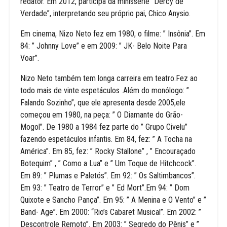
redator. Em 2012, participa da minissérie “Dercy de
Verdade”, interpretando seu próprio pai, Chico Anysio.
Em cinema, Nizo Neto fez em 1980, o filme: ” Insônia”. Em
84: ” Johnny Love” e em 2009: ” JK- Belo Noite Para
Voar”.
Nizo Neto também tem longa carreira em teatro.Fez ao
todo mais de vinte espetáculos .Além do monólogo: ”
Falando Sozinho”, que ele apresenta desde 2005,ele
começou em 1980, na peça: ” O Diamante do Grão-
Mogol”. De 1980 a 1984 fez parte do ” Grupo Civelu”
fazendo espetáculos infantis. Em 84, fez: ” A Tocha na
América”. Em 85, fez: ” Rocky Stallone” , ” Encouraçado
Botequim” , ” Como a Lua” e ” Um Toque de Hitchcock”.
Em 89: ” Plumas e Paletós”. Em 92: ” Os Saltimbancos”.
Em 93: ” Teatro de Terror” e ” Ed Mort”.Em 94: ” Dom
Quixote e Sancho Pança”. Em 95: ” A Menina e O Vento” e ”
Band- Age”. Em 2000: “Rio’s Cabaret Musical”. Em 2002: ”
Descontrole Remoto”. Em 2003: ” Segredo do Pênis” e ”