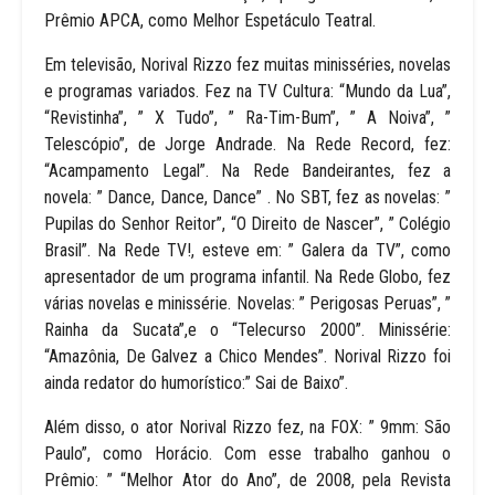
Prêmio APCA, como Melhor Espetáculo Teatral.
Em televisão, Norival Rizzo fez muitas minisséries, novelas
e programas variados. Fez na TV Cultura: “Mundo da Lua”,
“Revistinha”, ” X Tudo”, ” Ra-Tim-Bum”, ” A Noiva”, ”
Telescópio”, de Jorge Andrade. Na Rede Record, fez:
“Acampamento Legal”. Na Rede Bandeirantes, fez a
novela: ” Dance, Dance, Dance” . No SBT, fez as novelas: ”
Pupilas do Senhor Reitor”, “O Direito de Nascer”, ” Colégio
Brasil”. Na Rede TV!, esteve em: ” Galera da TV”, como
apresentador de um programa infantil. Na Rede Globo, fez
várias novelas e minissérie. Novelas: ” Perigosas Peruas”, ”
Rainha da Sucata”,e o “Telecurso 2000”. Minissérie:
“Amazônia, De Galvez a Chico Mendes”. Norival Rizzo foi
ainda redator do humorístico:” Sai de Baixo”.
Além disso, o ator Norival Rizzo fez, na FOX: ” 9mm: São
Paulo”, como Horácio. Com esse trabalho ganhou o
Prêmio: ” “Melhor Ator do Ano”, de 2008, pela Revista