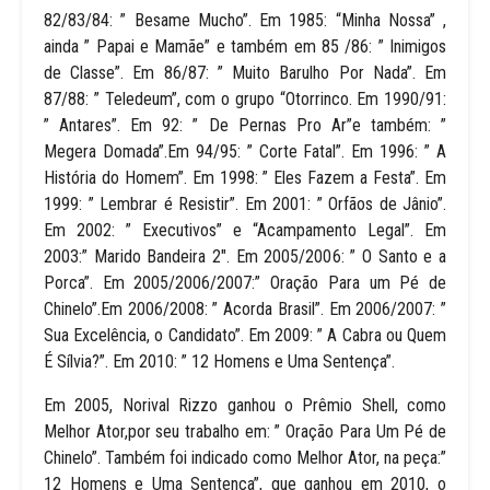
82/83/84: ” Besame Mucho”. Em 1985: “Minha Nossa” ,
ainda ” Papai e Mamãe” e também em 85 /86: ” Inimigos
de Classe”. Em 86/87: ” Muito Barulho Por Nada”. Em
87/88: ” Teledeum”, com o grupo “Otorrinco. Em 1990/91:
” Antares”. Em 92: ” De Pernas Pro Ar”e também: ”
Megera Domada”.Em 94/95: ” Corte Fatal”. Em 1996: ” A
História do Homem”. Em 1998: ” Eles Fazem a Festa”. Em
1999: ” Lembrar é Resistir”. Em 2001: ” Orfãos de Jânio”.
Em 2002: ” Executivos” e “Acampamento Legal”. Em
2003:” Marido Bandeira 2″. Em 2005/2006: ” O Santo e a
Porca”. Em 2005/2006/2007:” Oração Para um Pé de
Chinelo”.Em 2006/2008: ” Acorda Brasil”. Em 2006/2007: ”
Sua Excelência, o Candidato”. Em 2009: ” A Cabra ou Quem
É Sílvia?”. Em 2010: ” 12 Homens e Uma Sentença”.
Em 2005, Norival Rizzo ganhou o Prêmio Shell, como
Melhor Ator,por seu trabalho em: ” Oração Para Um Pé de
Chinelo”. Também foi indicado como Melhor Ator, na peça:”
12 Homens e Uma Sentença”, que ganhou em 2010, o