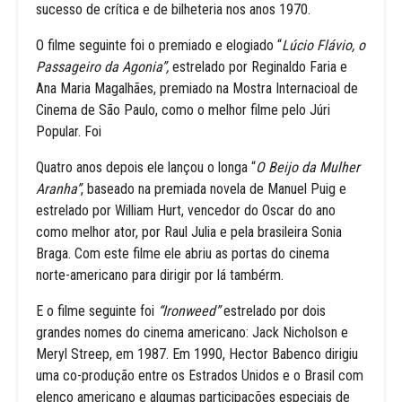
sucesso de crítica e de bilheteria nos anos 1970.
O filme seguinte foi o premiado e elogiado “
Lúcio Flávio, o
Passageiro da Agonia”,
estrelado por Reginaldo Faria e
Ana Maria Magalhães, premiado na Mostra Internacioal de
Cinema de São Paulo, como o melhor filme pelo Júri
Popular. Foi
Quatro anos depois ele lançou o longa “
O Beijo da Mulher
Aranha”
, baseado na premiada novela de Manuel Puig e
estrelado por William Hurt, vencedor do Oscar do ano
como melhor ator, por Raul Julia e pela brasileira Sonia
Braga. Com este filme ele abriu as portas do cinema
norte-americano para dirigir por lá tambérm.
E o filme seguinte foi
“Ironweed”
estrelado por dois
grandes nomes do cinema americano: Jack Nicholson e
Meryl Streep, em 1987. Em 1990, Hector Babenco dirigiu
uma co-produção entre os Estrados Unidos e o Brasil com
elenco americano e algumas participações especiais de