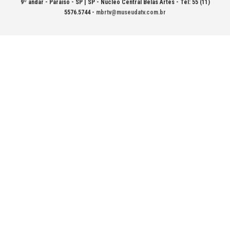
9º andar - Paraíso - SP | SP - Núcleo Central Belas Artes - Tel: 55 (11)
5576.5744 -
mbrtv@museudatv.com.br