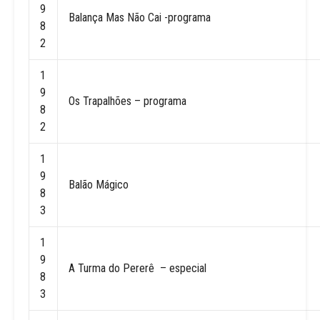
9
Balança Mas Não Cai -programa
8
2
1
9
Os Trapalhões – programa
8
2
1
9
Balão Mágico
8
3
1
9
A Turma do Pererê – especial
8
3