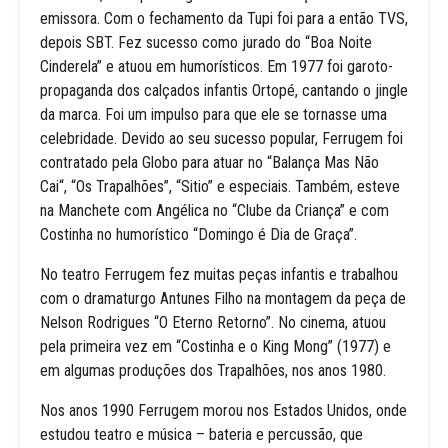
emissora. Com o fechamento da Tupi foi para a então TVS,
depois SBT. Fez sucesso como jurado do “Boa Noite
Cinderela” e atuou em humorísticos. Em 1977 foi garoto-
propaganda dos calçados infantis Ortopé, cantando o jingle
da marca. Foi um impulso para que ele se tornasse uma
celebridade. Devido ao seu sucesso popular, Ferrugem foi
contratado pela Globo para atuar no “Balança Mas Não
Cai“, “Os Trapalhões”, “Sitio” e especiais. Também, esteve
na Manchete com Angélica no “Clube da Criança” e com
Costinha no humorístico “Domingo é Dia de Graça”.
No teatro Ferrugem fez muitas peças infantis e trabalhou
com o dramaturgo Antunes Filho na montagem da peça de
Nelson Rodrigues “O Eterno Retorno”. No cinema, atuou
pela primeira vez em “Costinha e o King Mong” (1977) e
em algumas produções dos Trapalhões, nos anos 1980.
Nos anos 1990 Ferrugem morou nos Estados Unidos, onde
estudou teatro e música – bateria e percussão, que