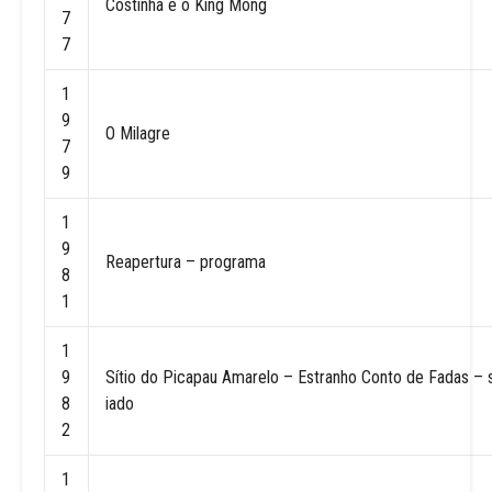
Costinha e o King Mong
7
7
1
9
O Milagre
7
9
1
9
Reapertura – programa
8
1
1
9
Sítio do Picapau Amarelo – Estranho Conto de Fadas – 
8
iado
2
1