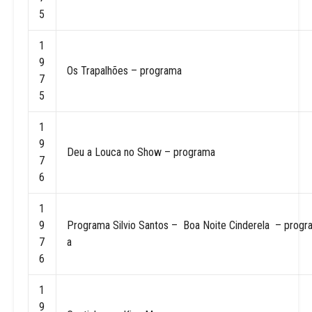
5
1
9
Os Trapalhões – programa
7
5
1
9
Deu a Louca no Show – programa
7
6
1
9
Programa Silvio Santos – Boa Noite Cinderela – progr
7
a
6
1
9