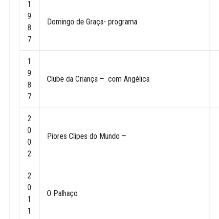
1
9
Domingo de Graça- programa
8
7
1
9
Clube da Criança – com Angélica
8
7
2
0
Piores Clipes do Mundo –
0
2
2
0
O Palhaço
1
1