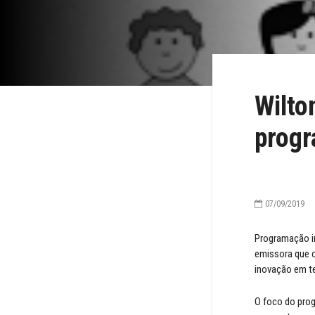
Wilto
progr
07/09/2019
Programação in
emissora que o
inovação em te
O foco do pro