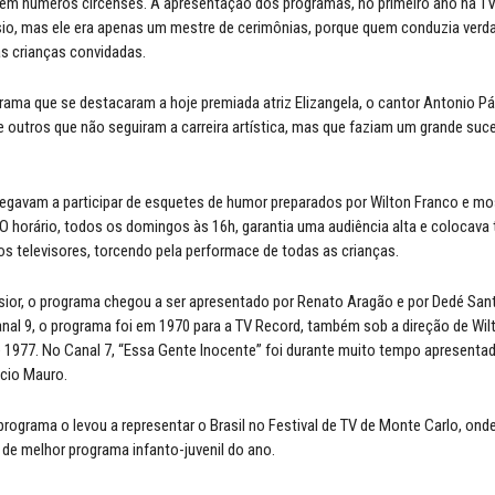
m números circenses. A apresentação dos programas, no primeiro ano na TV E
io, mas ele era apenas um mestre de cerimônias, porque quem conduzia verd
s crianças convidadas.
rama que se destacaram a hoje premiada atriz Elizangela, o cantor Antonio P
e outros que não seguiram a carreira artística, mas que faziam um grande suc
egavam a participar de esquetes de humor preparados por Wilton Franco e mo
 O horário, todos os domingos às 16h, garantia uma audiência alta e colocava 
 os televisores, torcendo pela performace de todas as crianças.
sior, o programa chegou a ser apresentado por Renato Aragão e por Dedé Sa
canal 9, o programa foi em 1970 para a TV Record, também sob a direção de Wil
té 1977. No Canal 7, “Essa Gente Inocente” foi durante muito tempo apresenta
cio Mauro.
rograma o levou a representar o Brasil no Festival de TV de Monte Carlo, on
 de melhor programa infanto-juvenil do ano.