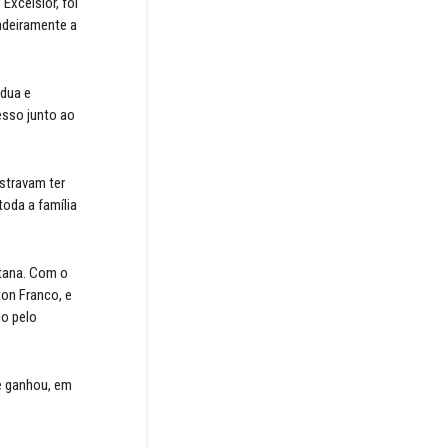
xcelsior, foi
adeiramente a
ádua e
esso junto ao
stravam ter
toda a família
ntana. Com o
ton Franco, e
do pelo
de ganhou, em