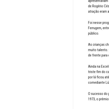
apresentavam e
de Rogério Cés
atração eram a
Foi nesse prog
Ferrugem, entr
público.
As crianças ch
muito talento.
de frente para
Ainda na Excel
triste fim do 
por lá ficou a
comediante Lú
O sucesso do p
1973, o prêmio