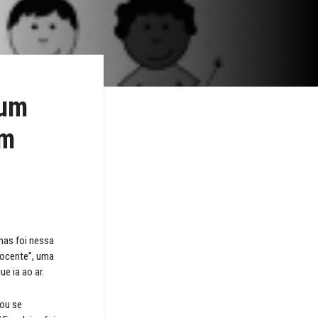
 um
em
mas foi nessa
nocente”, uma
e ia ao ar.
ou se