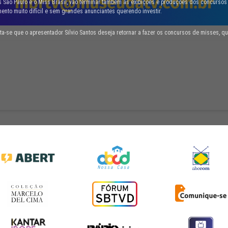
s São Paulo e o Miss Brasil, vão terminar também as exibições e produções dos concurso
nto muito difícil e sem grandes anunciantes querendo investir.
-se que o apresentador Silvio Santos deseja retornar a fazer os concursos de misses, qu