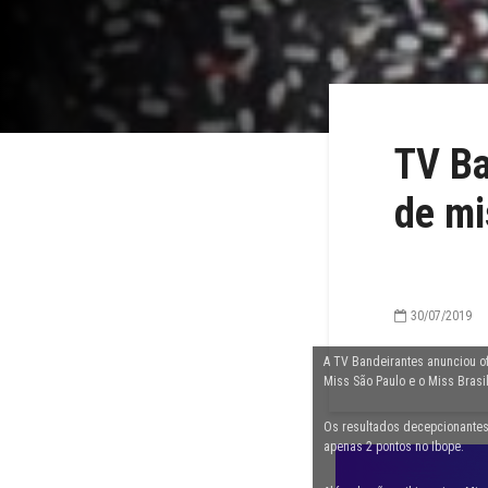
TV Ba
de mi
30/07/2019
A TV Bandeirantes anunciou of
Miss São Paulo e o Miss Brasi
Os resultados decepcionantes
apenas 2 pontos no Ibope.