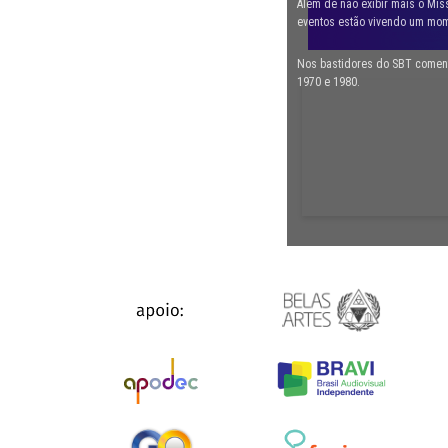
Além de não exibir mais o Mis
eventos estão vivendo um mome
Nos bastidores do SBT comenta
1970 e 1980.