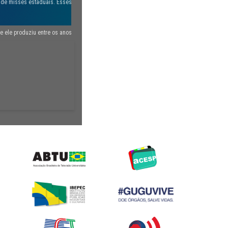
s de misses estaduais. Esses
e ele produziu entre os anos