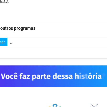
 M.A.Z.
 outros programas
sar