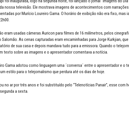
pi foi inaugurada, logo na segunda noite, foi lançado o jornal “Imagens do Dia
l da nossa televisão. Ele mostrava imagens de acontecimentos com narrações 
ntadas por Murício Loureiro Gama. O horário de exibição não era fixo, mas ia
22h00.
o eram usadas câmeras Auricon para filmes de 16 milímetros, pelos cinegraf
 Salomão. As cenas capturadas eram encaminhadas para Jorge Kurkjian, que 
ratório de sua casa e depois mandava tudo para a emissora. Quando o telejorna
 um texto sobre as imagens e o apresentador comentava a notícia.
iro Gama adotou como linguagem uma ´conversa´ entre o apresentador e o te
um estilo para o telejornalismo que perdura até os dias de hoje.
cou no ar por três anos e foi substituído pelo “Telenotícias Panair”, esse com h
 segunda a sexta.