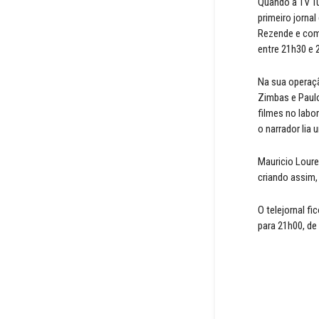
Quando a TV Tu
primeiro jorna
Rezende e come
entre 21h30 e 
Na sua operaçã
Zimbas e Paulo
filmes no labo
o narrador lia
Mauricio Loure
criando assim, 
O telejornal fi
para 21h00, de