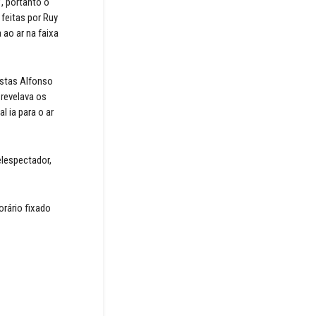
”, portanto o
feitas por Ruy
 ao ar na faixa
istas Alfonso
revelava os
l ia para o ar
lespectador,
orário fixado