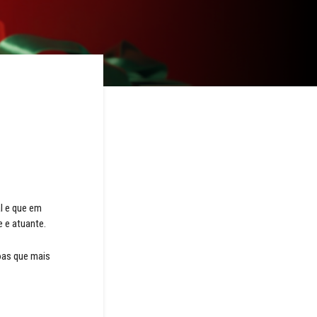
l e que em
 e atuante.
oas que mais