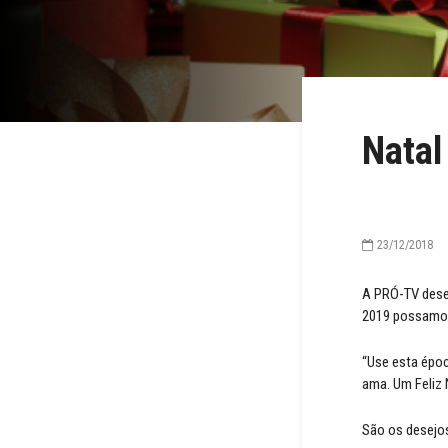
Natal
23/12/2018
A PRÓ-TV dese
2019 possamos 
“Use esta époc
ama. Um Feliz 
São os desejo