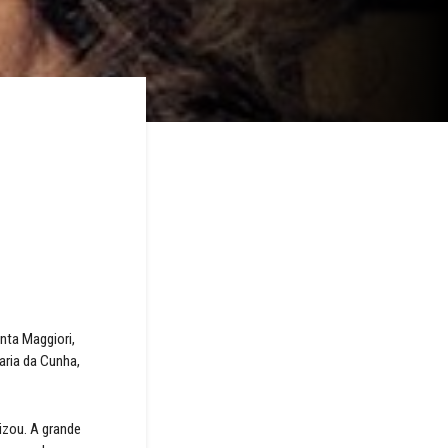
nta Maggiori,
aria da Cunha,
izou. A grande