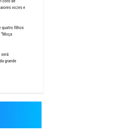
m coro de
maiores vozes e
 quatro filhos.
, “Moça
 será
 da grande