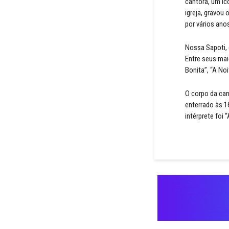
cantora, um íc
igreja, gravou
por vários ano
Nossa Sapoti, 
Entre seus ma
Bonita”, “A Noi
O corpo da can
enterrado às 1
intérprete foi