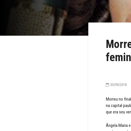
Morre
femin
30/09/2018
Morreu no fina
na capital pau
que era seu ve
Ângela Maria e