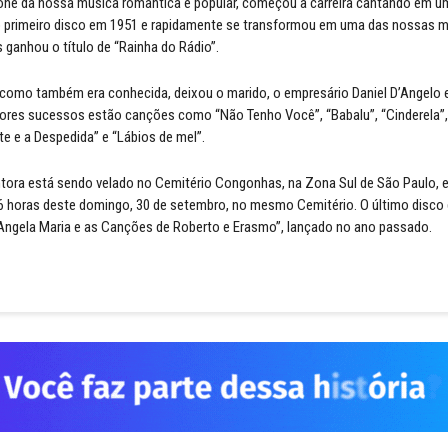
one da nossa música romântica e popular, começou a carreira cantando em u
 o primeiro disco em 1951 e rapidamente se transformou em uma das nossas 
s ganhou o título de “Rainha do Rádio”.
como também era conhecida, deixou o marido, o empresário Daniel D’Angelo e
iores sucessos estão canções como “Não Tenho Você”, “Babalu”, “Cinderela”
te e a Despedida” e “Lábios de mel”.
tora está sendo velado no Cemitério Congonhas, na Zona Sul de São Paulo, e
6 horas deste domingo, 30 de setembro, no mesmo Cemitério. O último disco
 “Angela Maria e as Canções de Roberto e Erasmo”, lançado no ano passado.