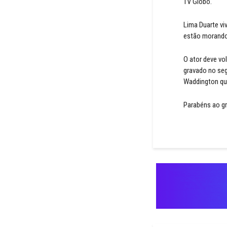
TV Globo.
Lima Duarte vi
estão morando 
O ator deve vo
gravado no seg
Waddington que
Parabéns ao gr