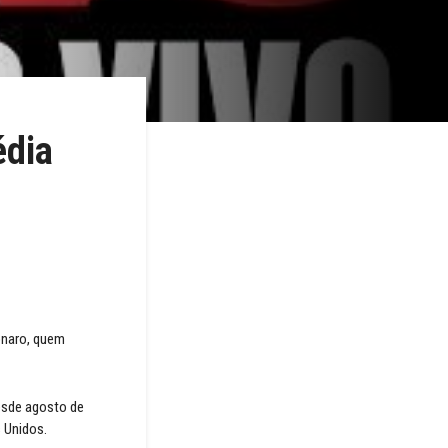
édia
onaro, quem
esde agosto de
s Unidos.