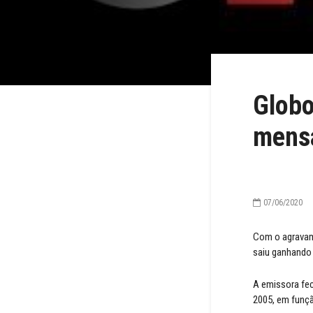
Globo
mens
07/06/2020
Com o agravame
saiu ganhando 
A emissora fe
2005, em funçã