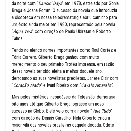
da noite com “
Dancin’ Days
” em 1978, estrelado por Sonia
Braga e Joana Fomm. O sucesso da novela que introduziu
a discoteca em nossa teledramaturgia abriu caminho para
um êxito ainda maior em 1980, representado pela novela
“
Água Viva
” com direção de Paulo Ubiratan e Roberto
Talma.
Tendo no elenco nomes importantes como Raul Cortez e
Tônia Carrero, Gilberto Braga ganhou com muito
merecimento o seu primeiro Troféu Imprensa, em razão
dessa novela ter sido eleita a melhor daquele ano,
derrotando as suas novelistas prediletas, Janete Clair com
“
Coração Alado
” e Ivani Ribeiro com “
Cavalo Amarelo”
.
Mas pelos mistérios insondáveis da Televisão, demoraria
oito anos até que Gilberto Braga lograsse um novo
sucesso na Globo. E ele veio com a novela “
Vale Tudo
”
com direção de Dennis Carvalho. Nela Gilberto criou a
maior vilã das novelas brasileiras daquela década, Odete