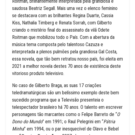
Roitman, brilhantemente interpretada pela grandiosa e
saudosa Beatriz Segall. Mais uma vez o elenco feminino
se destacava com as brilhantes Regina Duarte, Cassia
Kiss, Nathalia Timberg e Renata Sorrah, com Gilberto
criando o mistério final do assassinato da vilã Odete
Roitman que mobilizou todo o País. Com a abertura da
música tema composta pelo talentoso Cazuza e
interpretada a plenos pulmões pela grandiosa Gal Costa,
essa novela, que tão bem retratou nosso país, foi eleita em
2021 a melhor novela destes 70 anos de existência deste
vitorioso produto televisivo.
No caso de Gilberto Braga, as suas 17 criações
teledramatúrgicas são um belíssimo exemplo deste bem
sucedido programa que a Televisão presenteia o
telespectador brasileiro há 70 anos. O talento em escrever
personagens tão marcantes como o Felipe Barreto de “
O
Dono do Mundo
” em 1991; o Raul Pelegrini em “
Pátria
Minha
” em 1994, ou o par inesquecível de Olavo e Bebel