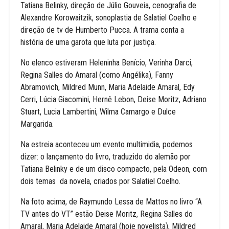
Tatiana Belinky, direção de Júlio Gouveia, cenografia de
Alexandre Korowaitzik, sonoplastia de Salatiel Coelho e
direção de tv de Humberto Pucca. A trama conta a
história de uma garota que luta por justiça.
No elenco estiveram Heleninha Benício, Verinha Darci,
Regina Salles do Amaral (como Angélika), Fanny
Abramovich, Mildred Munn, Maria Adelaide Amaral, Edy
Cerri, Lúcia Giacomini, Hernê Lebon, Deise Moritz, Adriano
Stuart, Lucia Lambertini, Wilma Camargo e Dulce
Margarida.
Na estreia aconteceu um evento multimidia, podemos
dizer: o lançamento do livro, traduzido do alemão por
Tatiana Belinky e de um disco compacto, pela Odeon, com
dois temas da novela, criados por Salatiel Coelho.
Na foto acima, de Raymundo Lessa de Mattos no livro “A
TV antes do VT” estão Deise Moritz, Regina Salles do
Amaral, Maria Adelaide Amaral (hoje novelista), Mildred