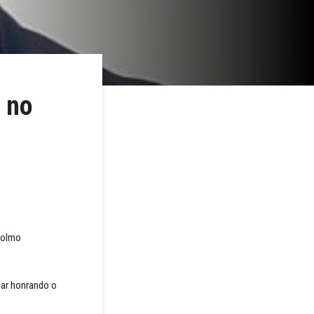
 no
colmo
uar honrando o