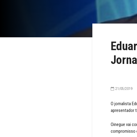
Eduar
Jorna
21/05/2019
O jornalista E
apresentador t
Oinegue vai co
compromisso d