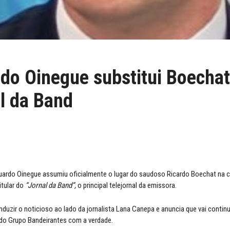
do Oinegue substitui Boechat
l da Band
duardo Oinegue assumiu oficialmente o lugar do saudoso Ricardo Boechat na 
itular do
“Jornal da Band”,
o principal telejornal da emissora.
nduzir o noticioso ao lado da jornalista Lana Canepa e anuncia que vai contin
o Grupo Bandeirantes com a verdade.