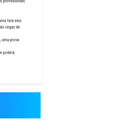
os profissionais
ama terá seis
 às cegas de
, uma prova
ue poderá