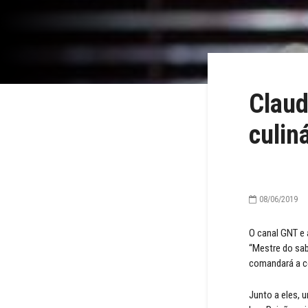
Claud
culin
08/06/2019
O canal GNT e 
“Mestre do sab
comandará a co
Junto a eles, 