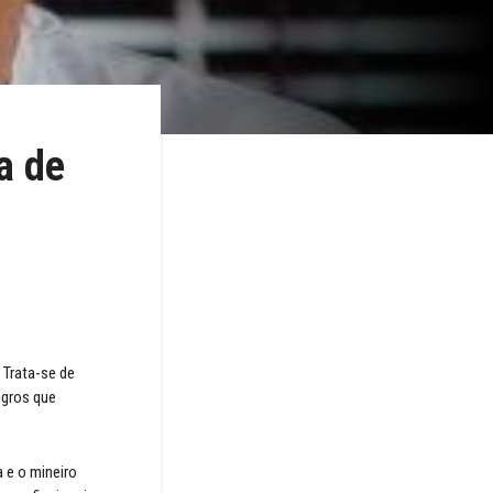
a de
 Trata-se de
sgros que
a e o mineiro