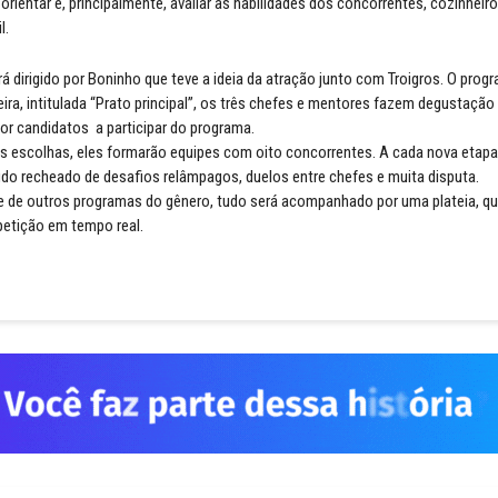
orientar e, principalmente, avaliar as habilidades dos concorrentes, cozinheir
l.
á dirigido por Boninho que teve a ideia da atração junto com Troigros. O progr
eira, intitulada “Prato principal”, os três chefes e mentores fazem degustação
por candidatos a participar do programa.
s escolhas, eles formarão equipes com oito concorrentes. A cada nova etapa
Tudo recheado de desafios relâmpagos, duelos entre chefes e muita disputa.
e de outros programas do gênero, tudo será acompanhado por uma plateia, q
petição em tempo real.