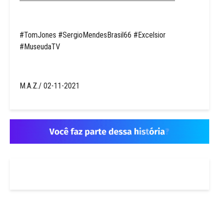
#TomJones #SergioMendesBrasil66 #Excelsior
#MuseudaTV
M.A.Z./ 02-11-2021