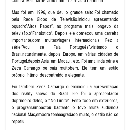
Cultura. Mais tarde virou editor da revista”Capricho”.
Mas foi em 1996, que deu o grande salto.Foi chamado
pela Rede Globo de Televisão.Iniciou apresentando
oquadro”Altos Papos”, no programa mais longevo da
televisão,o”Fantástico”. Depois ele começou uma carreira
importante,com muitasviagens internacionais. Fez a
série:”Aqui se Fala Português”,visitando o
Brasil,naturalmente, depois Europa, em várias cidades de
Portugal,depois Äsia, em Macau , etc. Foi uma linda série e
Zeca Camargo se saiu muitobem. Ele tem um estilo
próprio, íntimo, descontraído e elegante.
Foi também Zeca Camargo queminiciou a apresentação
dos reality shows do Brasil. Ele foi o apresentador
doprimeiro deles, o :”No Limite”. Feito todo em exteriores,
o programaimpactou bastante e teve muita audiência
nacional Mas,embora tenhaagradado muito, o estilo não se
repetiu.