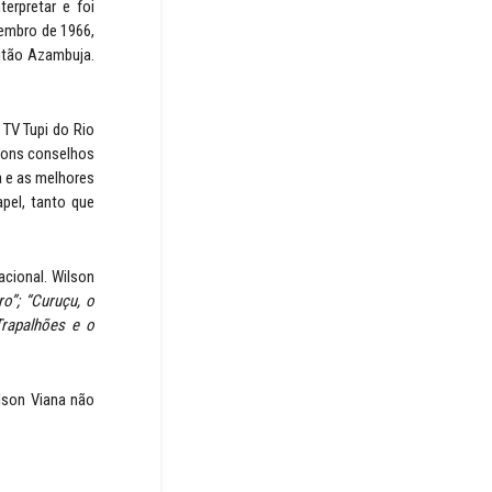
erpretar e foi
tembro de 1966,
itão Azambuja.
 TV Tupi do Rio
 bons conselhos
a e as melhores
pel, tanto que
acional. Wilson
o”; “Curuçu, o
Trapalhões e o
ilson Viana não