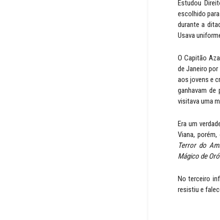
Estudou Direi
escolhido para
durante a dit
Usava uniform
O Capitão Aza 
de Janeiro por
aos jovens e c
ganhavam de p
visitava uma m
Era um verdade
Viana, porém, 
Terror do Ama
Mágico de Oró
No terceiro in
resistiu e fal