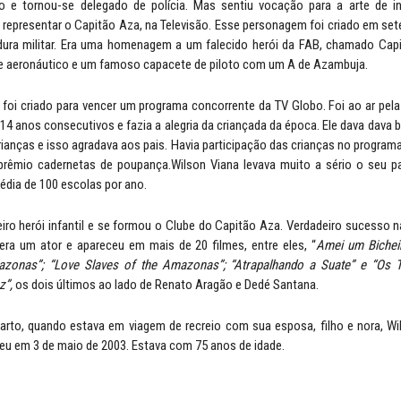
to e tornou-se delegado de polícia. Mas sentiu vocação para a arte de int
 representar o Capitão Aza, na Televisão. Esse personagem foi criado em se
adura militar. Era uma homenagem a um falecido herói da FAB, chamado Cap
e aeronáutico e um famoso capacete de piloto com um A de Azambuja.
foi criado para vencer um programa concorrente da TV Globo. Foi ao ar pela
 14 anos consecutivos e fazia a alegria da criançada da época. Ele dava dava
rianças e isso agradava aos pais. Havia participação das crianças no program
rêmio cadernetas de poupança.Wilson Viana levava muito a sério o seu pa
édia de 100 escolas por ano.
iro herói infantil e se formou o Clube do Capitão Aza. Verdadeiro sucesso n
era um ator e apareceu em mais de 20 filmes, entre eles, “
Amei um Bicheir
zonas”; “Love Slaves of the Amazonas”; “Atrapalhando a Suate” e “Os 
z”,
os dois últimos ao lado de Renato Aragão e Dedé Santana.
farto, quando estava em viagem de recreio com sua esposa, filho e nora, W
eceu em 3 de maio de 2003. Estava com 75 anos de idade.