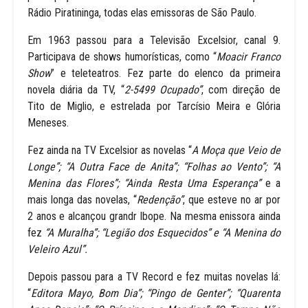
Rádio Piratininga, todas elas emissoras de São Paulo.
Em 1963 passou para a Televisão Excelsior, canal 9.
Participava de shows humorísticas, como “
Moacir Franco
Show
” e teleteatros. Fez parte do elenco da primeira
novela diária da TV, “
2-5499 Ocupado”
, com direção de
Tito de Miglio, e estrelada por Tarcísio Meira e Glória
Meneses.
Fez ainda na TV Excelsior as novelas “
A Moça que Veio de
Longe”; “A Outra Face de Anita”; “Folhas ao Vento”; “A
Menina das Flores”; “Ainda Resta Uma Esperança”
e a
mais longa das novelas, “
Redenção”
, que esteve no ar por
2 anos e alcançou grandr Ibope. Na mesma enissora ainda
fez
“A Muralha”; “Legião dos Esquecidos” e “A Menina do
Veleiro Azul”.
Depois passou para a TV Record e fez muitas novelas lá:
“
Editora Mayo, Bom Dia”; “Pingo de Genter”; “Quarenta