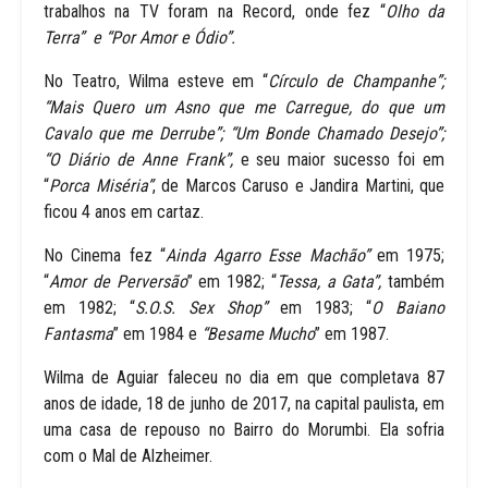
trabalhos na TV foram na Record, onde fez “
Olho da
Terra” e “Por Amor e Ódio”.
No Teatro, Wilma esteve em “
Círculo de Champanhe”;
“Mais Quero um Asno que me Carregue, do que um
Cavalo que me Derrube”; “Um Bonde Chamado Desejo”;
“O Diário de Anne Frank”,
e seu maior sucesso foi em
“
Porca Miséria”
, de Marcos Caruso e Jandira Martini, que
ficou 4 anos em cartaz.
No Cinema fez “
Ainda Agarro Esse Machão”
em 1975;
“
Amor de Perversão
” em 1982; “
Tessa, a Gata”,
também
em 1982; “
S.O.S. Sex Shop”
em 1983; “
O Baiano
Fantasma
” em 1984 e
“Besame Mucho
” em 1987.
Wilma de Aguiar faleceu no dia em que completava 87
anos de idade, 18 de junho de 2017, na capital paulista, em
uma casa de repouso no Bairro do Morumbi. Ela sofria
com o Mal de Alzheimer.