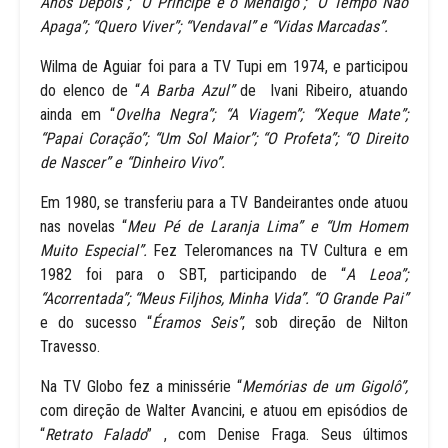
Anos Depois”; “O Príncipe e o Mendigo”; “O Tempo Não
Apaga”; “Quero Viver”; “Vendaval” e “Vidas Marcadas”.
Wilma de Aguiar foi para a TV Tupi em 1974, e participou
do elenco de “
A Barba Azul”
de Ivani Ribeiro, atuando
ainda em “
Ovelha Negra”; “A Viagem”; “Xeque Mate”;
“Papai Coração”; “Um Sol Maior”; “O Profeta”; “O Direito
de Nascer” e “Dinheiro Vivo”.
Em 1980, se transferiu para a TV Bandeirantes onde atuou
nas novelas “
Meu Pé de Laranja Lima” e “Um Homem
Muito Especial”.
Fez Teleromances na TV Cultura e em
1982 foi para o SBT, participando de “
A Leoa”;
“Acorrentada”; “Meus Filjhos, Minha Vida”. “O Grande Pai”
e do sucesso “
Éramos Seis”
, sob direção de Nilton
Travesso.
Na TV Globo fez a minissérie “
Memórias de um Gigolô”,
com direção de Walter Avancini, e atuou em episódios de
“
Retrato Falado
” , com Denise Fraga. Seus últimos