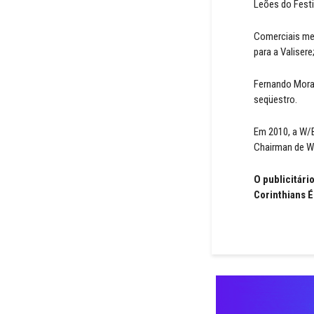
Leões do Festi
Comerciais mem
para a Valiser
Fernando Morai
seqüestro.
Em 2010, a W/B
Chairman de W
O publicitário
Corinthians É