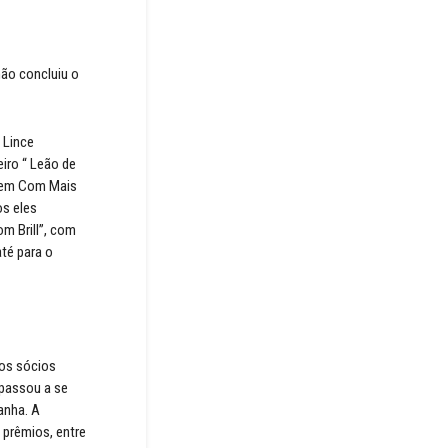
não concluiu o
 Lince
iro “ Leão de
omem Com Mais
os eles
om Brill”, com
até para o
dos sócios
 passou a se
anha. A
 prêmios, entre