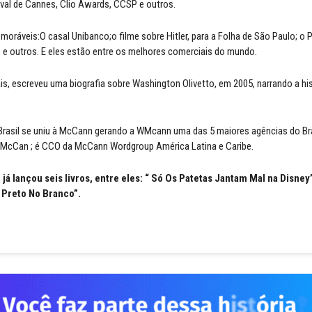
val de Cannes, Clio Awards, CCSP e outros.
oráveis:O casal Unibanco;o filme sobre Hitler, para a Folha de São Paulo; o P
e; e outros. E eles estão entre os melhores comerciais do mundo.
s, escreveu uma biografia sobre Washington Olivetto, em 2005, narrando a his
rasil se uniu à McCann gerando a WMcann uma das 5 maiores agências do Bras
McCan ; é CCO da McCann Wordgroup América Latina e Caribe.
 já lançou seis livros, entre eles: “ Só Os Patetas Jantam Mal na Disney”
 Preto No Branco”.