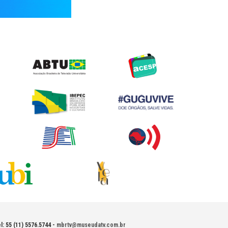
l: 55 (11) 5576.5744 -
mbrtv@museudatv.com.br