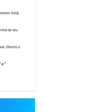
rimeiro Sutiã,
tória de seu
il. Olivetto é
 e “