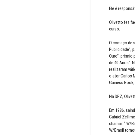
Ele é responsá
Olivetto fez f
curso.
O começo de su
Publicidade”, 
Ouro”, prêmio 
de 40 Anos”. Na
realizaram vár
o ator Carlos 
Guiness Book, 
Na DPZ, Olivett
Em 1986, sain
Gabriel Zellime
chamar: “ W/Br
W/Brasil torno