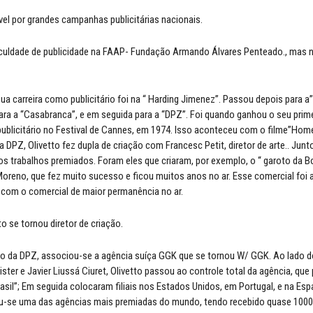
vel por grandes campanhas publicitárias nacionais.
aculdade de publicidade na FAAP- Fundação Armando Álvares Penteado., mas 
a carreira como publicitário foi na “ Harding Jimenez”. Passou depois para a”
para a “Casabranca”, e em seguida para a “DPZ”. Foi quando ganhou o seu prime
publicitário no Festival de Cannes, em 1974. Isso aconteceu com o filme”H
 DPZ, Olivetto fez dupla de criação com Francesc Petit, diretor de arte.. Junt
ios trabalhos premiados. Foram eles que criaram, por exemplo, o “ garoto da B
Moreno, que fez muito sucesso e ficou muitos anos no ar. Esse comercial foi 
com o comercial de maior permanência no ar.
o se tornou diretor de criação.
do da DPZ, associou-se a agência suíça GGK que se tornou W/ GGK. Ao lado 
ister e Javier Liussá Ciuret, Olivetto passou ao controle total da agência, que
asil”; Em seguida colocaram filiais nos Estados Unidos, em Portugal, e na Esp
u-se uma das agências mais premiadas do mundo, tendo recebido quase 1000