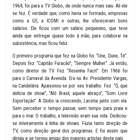
1964, foi para a TV Globo, de onde nunca mais saiu. Ali ele
se fez. É verdade que, como havia se formado, empresas
como a GE, a ICOMI e outras, lhe ofereceram bons
salários. Ele ficou com um salário pequenino, que teve
ainda que entregar quase todo à mãe, para colaborar na
subsistência, mas ficou feliz.
O primeiro programa que fez na Globo foi: “Une, Dune, Tê”.
Depois fez: “Capitão Furacão”, “Sempre Mulher”. Já então,
como diretor de TV. Fez “Resenha Facit”. Em 1966 foi
para o Carnaval da Avenida. Era na Av. Presidente Vargas,
na Candelária. Apaixonou-se por seu trabalho. Fez :“Ó, que
delícia de show”, “Alô Brasil, aquele abraço”, “Som Livre
Exportação”. A Globo ia crescendo, Lacetia junto com ela.
Sem perceber o tempo passar, sem tempo para praia e
para o mar. O trabalho, a televisão eram sua vida. Dedicou-
se inteiramente à linha de shows. Fazia tanto direção de
TV, como direção geral dos programas. E foi assim que
dirigiu e se tornou amigo dos maiores artistas deste país.