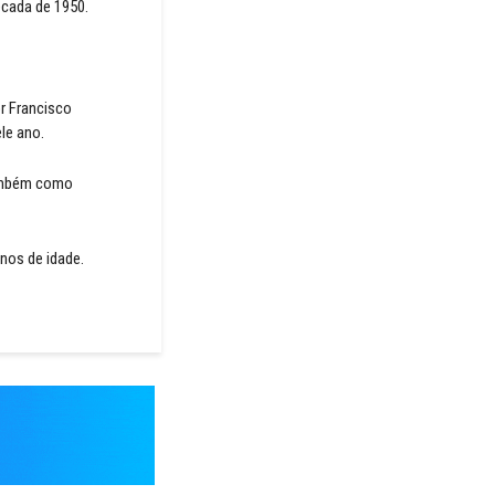
écada de 1950.
or Francisco
le ano.
 também como
nos de idade.