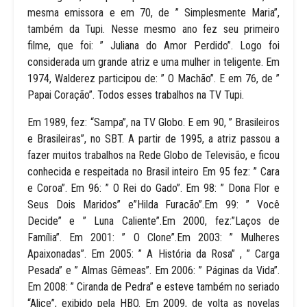
mesma emissora e em 70, de ” Simplesmente Maria”,
também da Tupi. Nesse mesmo ano fez seu primeiro
filme, que foi: ” Juliana do Amor Perdido”. Logo foi
considerada um grande atriz e uma mulher in teligente. Em
1974, Walderez participou de: ” O Machão”. E em 76, de ”
Papai Coração”. Todos esses trabalhos na TV Tupi.
Em 1989, fez: “Sampa”, na TV Globo. E em 90, ” Brasileiros
e Brasileiras”, no SBT. A partir de 1995, a atriz passou a
fazer muitos trabalhos na Rede Globo de Televisão, e ficou
conhecida e respeitada no Brasil inteiro Em 95 fez: ” Cara
e Coroa”. Em 96: ” O Rei do Gado”. Em 98: ” Dona Flor e
Seus Dois Maridos” e”Hilda Furacão”.Em 99: ” Você
Decide” e ” Luna Caliente”.Em 2000, fez:”Laços de
Família”. Em 2001: ” O Clone”.Em 2003: ” Mulheres
Apaixonadas”. Em 2005: ” A História da Rosa” , ” Carga
Pesada” e ” Almas Gêmeas”. Em 2006: ” Páginas da Vida”.
Em 2008: ” Ciranda de Pedra” e esteve também no seriado
“Alice”, exibido pela HBO. Em 2009, de volta as novelas