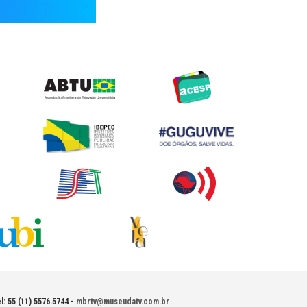
l: 55 (11) 5576.5744 -
mbrtv@museudatv.com.br