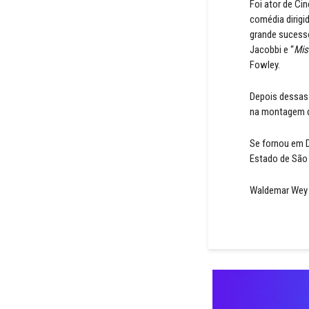
Foi ator de Ci
comédia dirigi
grande sucesso 
Jacobbi e “
Mis
Fowley.
Depois dessas 
na montagem d
Se fornou em D
Estado de São
Waldemar Wey f