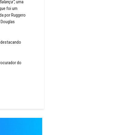
Balança”
, uma
que foi um
ida por Ruggero
r Douglas
e destacando
Procurador do