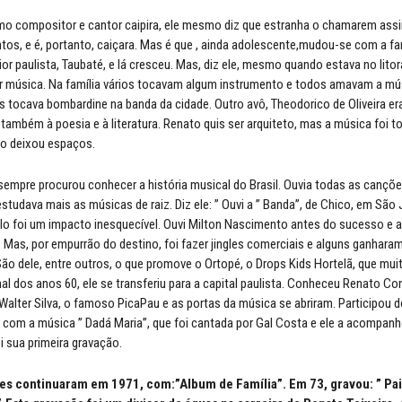
o compositor e cantor caipira, ele mesmo diz que estranha o chamarem assi
os, e é, portanto, caiçara. Mas é que , ainda adolescente,mudou-se com a fam
ior paulista, Taubaté, e lá cresceu. Mas, diz ele, mesmo quando estava no litora
r música. Na família vários tocavam algum instrumento e todos amavam a mús
s tocava bombardine na banda da cidade. Outro avô, Theodorico de Oliveira er
 também à poesia e à literatura. Renato quis ser arquiteto, mas a música foi
ão deixou espaços.
empre procurou conhecer a história musical do Brasil. Ouvia todas as cançõe
studava mais as músicas de raiz. Diz ele: ” Ouvi a ” Banda”, de Chico, em São
o foi um impacto inesquecível. Ouvi Milton Nascimento antes do sucesso e a
 Mas, por empurrão do destino, foi fazer jingles comerciais e alguns ganhara
São dele, entre outros, o que promove o Ortopé, o Drops Kids Hortelã, que mui
nal dos anos 60, ele se transferiu para a capital paulista. Conheceu Renato Co
alter Silva, o famoso PicaPau e as portas da música se abriram. Participou do
, com a música ” Dadá Maria”, que foi cantada por Gal Costa e ele a acompa
i sua primeira gravação.
es continuaram em 1971, com:”Album de Família”. Em 73, gravou: ” Pa