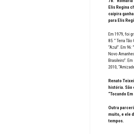
78: “Romaria”
Elis Regina c
caipira ganh
para Elis Reg
Em 1979, foi g
85: ” Terra Tão
“Azul”. Em 96: 
Novo Amanhecer
Brasileiro”. Em
2010, “Amizade
Renato Teixei
história. São
“Tocando Em 
Outra parceri
muito, e ele 
tempos.