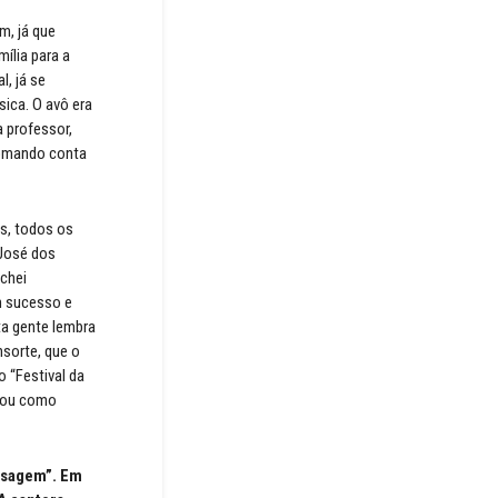
m, já que
ília para a
l, já se
ica. O avô era
a professor,
 tomando conta
s, todos os
 José dos
chei
m sucesso e
ta gente lembra
nsorte, que o
 “Festival da
nhou como
isagem”. Em