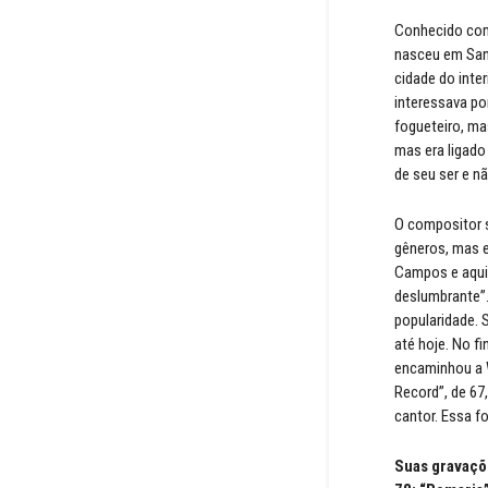
Conhecido com
nasceu em Sant
cidade do inter
interessava po
fogueteiro, ma
mas era ligado
de seu ser e n
O compositor s
gêneros, mas e
Campos e aquil
deslumbrante”.
popularidade. 
até hoje. No fi
encaminhou a W
Record”, de 67
cantor. Essa fo
Suas gravaçõ