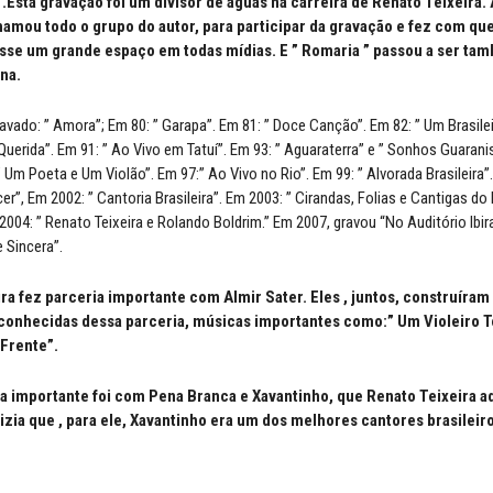
.Esta gravação foi um divisor de águas na carreira de Renato Teixeira. 
hamou todo o grupo do autor, para participar da gravação e fez com qu
asse um grande espaço em todas mídias. E ” Romaria ” passou a ser ta
ina.
ravado: ” Amora”; Em 80: ” Garapa”. Em 81: ” Doce Canção”. Em 82: ” Um Brasilei
 Querida”. Em 91: ” Ao Vivo em Tatuí”. Em 93: ” Aguaraterra” e ” Sonhos Guarani
” Um Poeta e Um Violão”. Em 97:” Ao Vivo no Rio”. Em 99: ” Alvorada Brasileira”
”, Em 2002: ” Cantoria Brasileira”. Em 2003: ” Cirandas, Folias e Cantigas do
 2004: ” Renato Teixeira e Rolando Boldrim.” Em 2007, gravou “No Auditório Ibi
 Sincera”.
ra fez parceria importante com Almir Sater. Eles , juntos, construíra
 conhecidas dessa parceria, músicas importantes como:” Um Violeiro T
Frente”.
a importante foi com Pena Branca e Xavantinho, que Renato Teixeira a
dizia que , para ele, Xavantinho era um dos melhores cantores brasileir