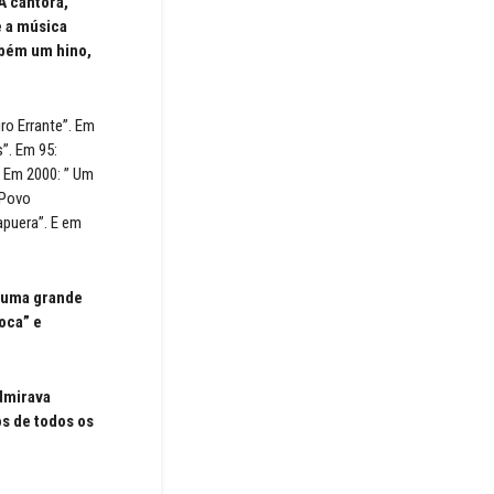
A cantora,
e a música
mbém um hino,
ro Errante”. Em
s”. Em 95:
. Em 2000: ” Um
 Povo
rapuera”. E em
m uma grande
oca” e
dmirava
os de todos os