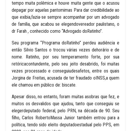
tempo muita polêmica e houve muita gente que o acusou
depagar por aquelas pantomimas Para dar credibilidade ao
que exibia,fazia-se sempre acompanhar por um advogado
de família, que acabou se elegendovereador paulistano, o
dr Farah , conhecido como “Advogado doRatinho”.
Seu programa “Programa doRatinho” perdeu audiência e
então Silvio Santos o trocou várias vezes dehorário e de
nome. Ratinho, por seu temperamento forte, por sua
retóricacontundente, pelo seu jeito desabrido, foi muitas
vezes processado e conseguiudesafetos, entre os quais
Jorgina de Freitas, acusada de ter fraudado oINSS,a quem
ele chamou em público de: biscate.
Apesar disso, no entanto, foram muitas asobras que fez, e
muitos os desvalidos que ajudou, tanto que conseguiu se
elegerdeputado federal, pelo PRN, na década de 90. Seu
filho, Carlos RobertoMassa Junior também entrou para a
política, tendo sido eleito deputadoestadual pelo PPS, em