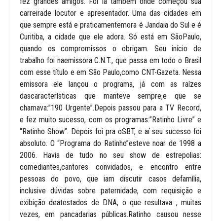
fez grandes amigos. Foi lá também onde começou sua
carreirade locutor e apresentador. Uma das cidades em
que sempre está e praticamentemora é Jandaia do Sul e é
Curitiba, a cidade que ele adora. Só está em SãoPaulo,
quando os compromissos o obrigam. Seu início de
trabalho foi naemissora C.N.T., que passa em todo o Brasil
com esse título e em São Paulo,como CNT-Gazeta. Nessa
emissora ele lançou o programa, já com as raízes
dascaracterísticas que manteve sempre,e que se
chamava:”190 Urgente”.Depois passou para a TV Record,
e fez muito sucesso, com os programas:”Ratinho Livre” e
“Ratinho Show”. Depois foi pra oSBT, e aí seu sucesso foi
absoluto. O “Programa do Ratinho”esteve noar de 1998 a
2006. Havia de tudo no seu show de estrepolias:
comediantes,cantores convidados, e encontro entre
pessoas do povo, que iam discutir casos defamília,
inclusive dúvidas sobre paternidade, com requisição e
exibição deatestados de DNA, o que resultava , muitas
vezes, em pancadarias públicas.Ratinho causou nesse