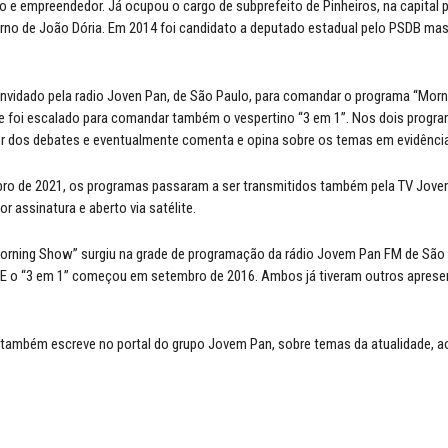
co e empreendedor. Já ocupou o cargo de subprefeito de Pinheiros, na capital p
rno de João Dória. Em 2014 foi candidato a deputado estadual pelo PSDB ma
nvidado pela radio Joven Pan, de São Paulo, para comandar o programa “Mor
e foi escalado para comandar também o vespertino “3 em 1”. Nos dois progr
 dos debates e eventualmente comenta e opina sobre os temas em evidência
bro de 2021, os programas passaram a ser transmitidos também pela TV Jov
or assinatura e aberto via satélite.
orning Show” surgiu na grade de programação da rádio Jovem Pan FM de São
 E o “3 em 1” começou em setembro de 2016. Ambos já tiveram outros aprese
 também escreve no portal do grupo Jovem Pan, sobre temas da atualidade, 