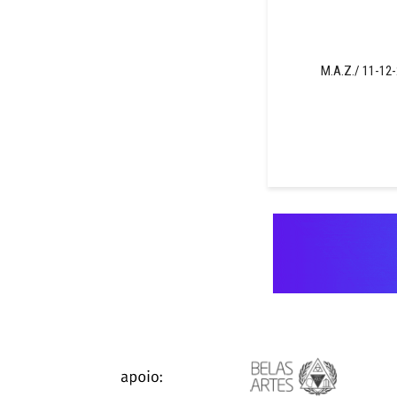
M.A.Z./ 11-12