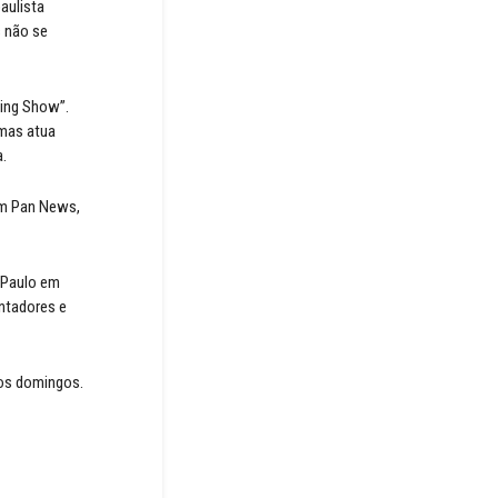
aulista
s não se
ning Show”.
amas atua
.
em Pan News,
 Paulo em
ntadores e
aos domingos.