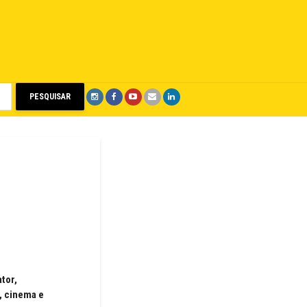
PESQUISAR
ator,
, cinema e