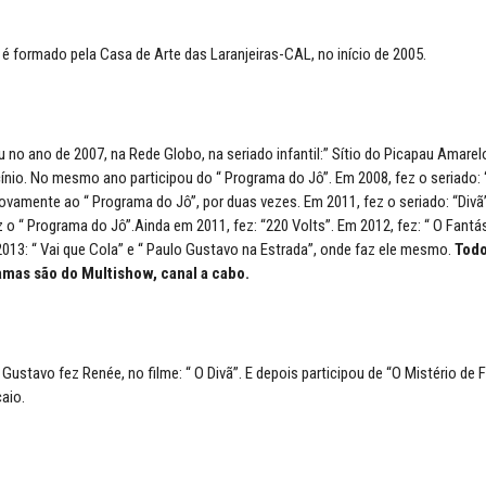
é formado pela Casa de Arte das Laranjeiras-CAL, no início de 2005.
no ano de 2007, na Rede Globo, na seriado infantil:” Sítio do Picapau Amarelo
ínio. No mesmo ano participou do “ Programa do Jô”. Em 2008, fez o seriado:
ovamente ao “ Programa do Jô”, por duas vezes. Em 2011, fez o seriado: “Div
o “ Programa do Jô”.Ainda em 2011, fez: “220 Volts”. Em 2012, fez: “ O Fant
2013: “ Vai que Cola” e “ Paulo Gustavo na Estrada”, onde faz ele mesmo.
Todo
amas são d
o Multishow, canal a cabo.
ustavo fez Renée, no filme: “ O Divã”. E depois participou de “O Mistério de F
aio.