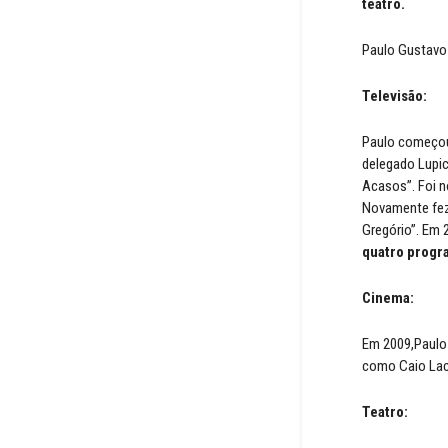
teatro.
Paulo Gustavo 
Televisão:
Paulo começou 
delegado Lupic
Acasos”. Foi n
Novamente fez 
Gregório”. Em 
quatro progr
Cinema:
Em 2009,Paulo G
como Caio Lac
Teatro: