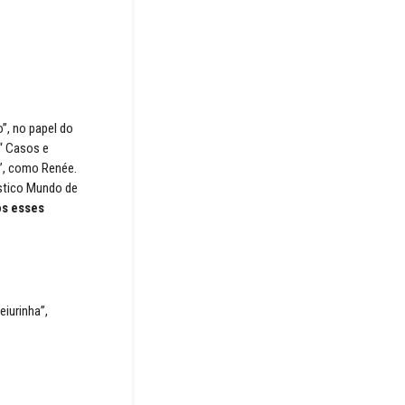
”, no papel do
 “ Casos e
ã”, como Renée.
ástico Mundo de
s esses
eiurinha”,