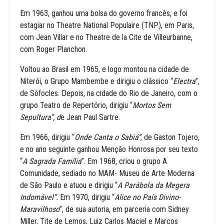
Em 1963, ganhou uma bolsa do governo francês, e foi
estagiar no Theatre National Populaire (TNP), em Paris,
com Jean Villar e no Theatre de la Cite de Villeurbanne,
com Roger Planchon.
Voltou ao Brasil em 1965, e logo montou na cidade de
Niterói, o Grupo Mambembe e dirigiu o clássico “
Electra
”,
de Sófocles. Depois, na cidade do Rio de Janeiro, com o
grupo Teatro de Repertório, dirigiu “
Mortos Sem
Sepultura”, d
e Jean Paul Sartre.
Em 1966, dirigiu “
Onde Canta o Sabiá”
, de Gaston Tojero,
e no ano seguinte ganhou Menção Honrosa por seu texto
“
A Sagrada Família
”. Em 1968, criou o grupo A
Comunidade, sediado no MAM- Museu de Arte Moderna
de São Paulo e atuou e dirigiu “
A Parábola da Megera
Indomável”.
Em 1970, dirigiu “
Alice no País Divino-
Maravilhoso
”, de sua autoria, em parceria com Sidney
Miller, Tite de Lemos, Luiz Carlos Maciel e Marcos