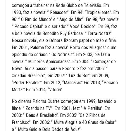
começou a trabalhar na Rede Globo de Televisão. Em
1993, fez a novela: ” Renascer”. Em 94: “Tropicaliente”. Em
96: ” O Fim do Mundo” e ” Anjo de Mim”. Em 98, fez novela:
” Pecado Capital” e o seriado: ” Você Decide”. Em 99, fez
a bela novela de Benedito Ruy Barbosa: ” Terra Nostra”.
Nessa novela , ela e Débora fizeram papel de mãe e filha.
Em 2001, Paloma fez a novela” Porto dos Milagres” e um
episódio do seriado ” Os Normais”. Em 2003, ela faz a
novela: ” Mulheres Apaixonadas”. Em 2004: ” Começar de
Novo”. Aí ela passou para a Record e fez em 2006: ”
Cidadão Brasileiro”, em 2007: ” Luz do Sol”, em 2009,
“Poder Paralelo”. Em 2012, “Máscaras”.Em 2013, “Pecado
Mortal”.E em 2014, “Vitória”.
No cinema Paloma Duarte começou em 1999, fazendo o
filme: ” Zoando na TV”. Em 2001, fez: ” A Partilha”. Em
2003: ” Deus é Brasileiro”. Em 2005: “Os 2 Filhos de
Francisco”. Em 2006: ” Muita Alegria e 40 Graus de Calor”
e ” Muito Gelo e Dois Dedos de Água”.