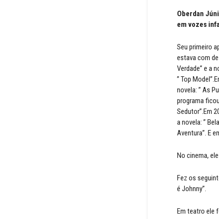
Oberdan Júnio
em vozes infa
Seu primeiro a
estava com dez
Verdade” e a n
” Top Model”.Em
novela: ” As P
programa ficou
Sedutor”.Em 20
a novela: ” Bel
Aventura”. E em
No cinema, ele
Fez os seguint
é Johnny”.
Em teatro ele 