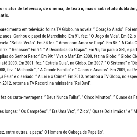
r é ator de televisão, de cinema, de teatro, mas é sobretudo dublador,
ntis.
parecimento em televisão foi na TV Globo, na novela: ” Coração Alado”. Foi em
 anos. Ganhou o papel de Marcelinho. Em 91, fez: ” O Jogo da Vida”. Em 82, o
ovela: “Sol de Verão”. Em 84,fez: ” Amor com Amor se Paga”. Em 85: ” A Gata
 93: ” Renascer”.Em 94: ” A Desinibida do Grajaú”. Em 95, foi para o SBT, e par
upilas do Senhor Reitor”.Em 99: ” Viva o Mar”.Em 2000, fez na Globo: ” Globo C
 até 2003. Em 2001, fez: ” Estrela Guia”, na Globo. Em 2007: ” O Sistema” e “D
08, fez: ” Malhação”, ” A Grande Família” e ” Casos e Acasos”. Em 2009, na R
a,a Feia” e o seriado: ” A Lei e o Crime”. Em 2010, retornou a TV Globo, no espe
 2012, retorna a TV Record, na minissérie “Rei Davi”.
 fez os curta-metragens: ” Deus Nunca Falha”, ” Cinco Minutos”, ” Quase da Fa
es longas: ” Os Campeões”, ” Era Uma Vez”, ” Zico”,” Quase Dois Irmãos” e ”
fez, entre outras, a peça:” O Homem de Cabeça de Papelão”.