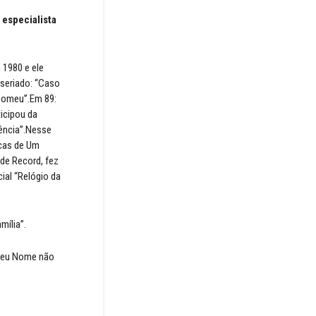
 especialista
 1980 e ele
 seriado: “Caso
 Comeu”.Em 89:
ticipou da
iência”.Nesse
icas de Um
ede Record, fez
cial “Relógio da
mília”.
 Meu Nome não