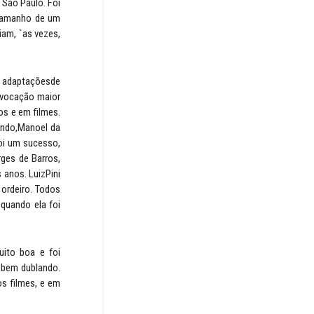
 São Paulo. Foi
otamanho de um
iam, `as vezes,
s adaptaçõesde
a vocação maior
os e em filmes.
uando,Manoel da
oi um sucesso,
rges de Barros,
 anos. LuizPini
ordeiro. Todos
quando ela foi
uito boa e foi
 bem dublando.
os filmes, e em