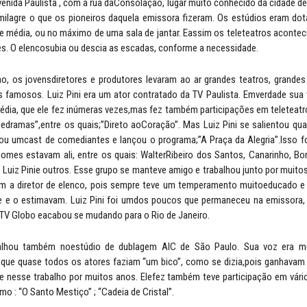
enida Paulista , com a rua daConsolação, lugar muito conhecido da cidade de
milagre o que os pioneiros daquela emissora fizeram. Os estúdios eram d
e média, ou no máximo de uma sala de jantar. Eassim os teleteatros acontec
s. O elencosubia ou descia as escadas, conforme a necessidade.
, os jovensdiretores e produtores levaram ao ar grandes teatros, grande
es famosos. Luiz Pini era um ator contratado da TV Paulista. Emverdade su
édia, que ele fez inúmeras vezes,mas fez também participações em teleteatr
edramas”,entre os quais;”Direto aoCoração”. Mas Luiz Pini se salientou q
u umcast de comediantes e lançou o programa;”A Praça da Alegria”.Isso f
omes estavam ali, entre os quais: WalterRibeiro dos Santos, Canarinho, Bo
, Luiz Pinie outros. Esse grupo se manteve amigo e trabalhou junto por muitos
 a diretor de elenco, pois sempre teve um temperamento muitoeducado e 
e e o estimavam. Luiz Pini foi umdos poucos que permaneceu na emissora, 
 TV Globo eacabou se mudando para o Rio de Janeiro.
balhou também noestúdio de dublagem AIC de São Paulo. Sua voz era m
ue quase todos os atores faziam “um bico”, como se dizia,pois ganhavam
ve nesse trabalho por muitos anos. Elefez também teve participação em vári
mo : “O Santo Mestiço” ; “Cadeia de Cristal”.