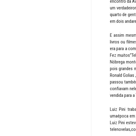
encontro da Av
um verdadeiro
quarto de gent
em dois andare
E assim mesmo
livros ou film
era para a com
Fez muitos”Tel
Nóbrega monto
pois grandes n
Ronald Golias 
passou também
confiavam nel
vendida para a
Luiz Pini tra
umaépoca em q
Luiz Pini este
telenovelas,co