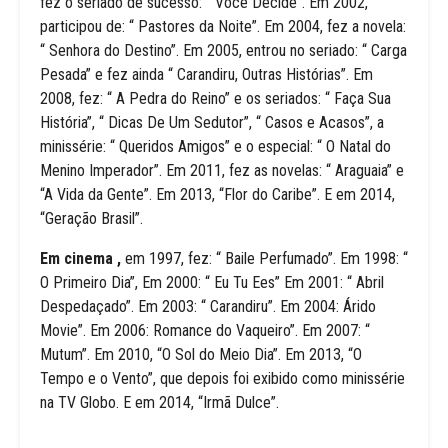
fez o seriado de sucesso: “ Você Decide”. Em 2002,
participou de: “ Pastores da Noite”. Em 2004, fez a novela:
“ Senhora do Destino”. Em 2005, entrou no seriado: “ Carga
Pesada” e fez ainda “ Carandiru, Outras Histórias”. Em
2008, fez: “ A Pedra do Reino” e os seriados: “ Faça Sua
História”, “ Dicas De Um Sedutor”, “ Casos e Acasos”, a
minissérie: “ Queridos Amigos” e o especial: “ O Natal do
Menino Imperador”. Em 2011, fez as novelas: “ Araguaia” e
“A Vida da Gente”. Em 2013, “Flor do Caribe”. E em 2014,
“Geração Brasil”.
Em cinema ,
em 1997, fez: “ Baile Perfumado”. Em 1998: “
O Primeiro Dia”, Em 2000: “ Eu Tu Ees” Em 2001: “ Abril
Despedaçado”. Em 2003: “ Carandiru”. Em 2004: Árido
Movie”. Em 2006: Romance do Vaqueiro”. Em 2007: “
Mutum”. Em 2010, “O Sol do Meio Dia”. Em 2013, “O
Tempo e o Vento”, que depois foi exibido como minissérie
na TV Globo. E em 2014, “Irmã Dulce”.