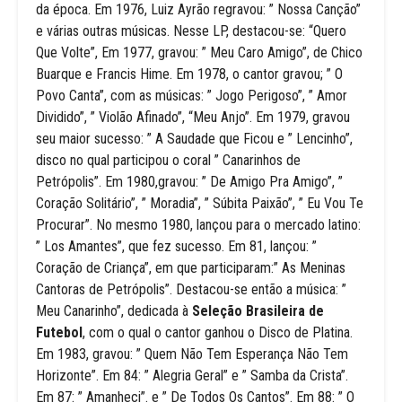
da época. Em 1976, Luiz Ayrão regravou: ” Nossa Canção”
e várias outras músicas. Nesse LP, destacou-se: “Quero
Que Volte”, Em 1977, gravou: ” Meu Caro Amigo”, de Chico
Buarque e Francis Hime. Em 1978, o cantor gravou; ” O
Povo Canta”, com as músicas: ” Jogo Perigoso”, ” Amor
Dividido”, ” Violão Afinado”, “Meu Anjo”. Em 1979, gravou
seu maior sucesso: ” A Saudade que Ficou e ” Lencinho”,
disco no qual participou o coral ” Canarinhos de
Petrópolis”. Em 1980,gravou: ” De Amigo Pra Amigo”, ”
Coração Solitário”, ” Moradia”, ” Súbita Paixão”, ” Eu Vou Te
Procurar”. No mesmo 1980, lançou para o mercado latino:
” Los Amantes”, que fez sucesso. Em 81, lançou: ”
Coração de Criança”, em que participaram:” As Meninas
Cantoras de Petrópolis”. Destacou-se então a música: ”
Meu Canarinho”, dedicada à
Seleção Brasileira de
Futebol
, com o qual o cantor ganhou o Disco de Platina.
Em 1983, gravou: ” Quem Não Tem Esperança Não Tem
Horizonte”. Em 84: ” Alegria Geral” e ” Samba da Crista”.
Em 87: ” Amanheci”. e ” De Todos Os Cantos”. Em 88: ” O