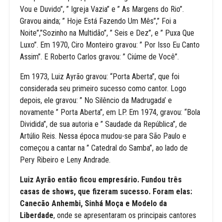
Vou e Duvido”, ” Igreja Vazia” e ” As Margens do Rio”.
Gravou ainda; ” Hoje Está Fazendo Um Mês”,” Foi a
Noite”,”Sozinho na Multidão”, ” Seis e Dez”, e ” Puxa Que
Luxo”. Em 1970, Ciro Monteiro gravou: ” Por Isso Eu Canto
Assim”. E Roberto Carlos gravou: ” Ciúme de Você”.
Em 1973, Luiz Ayrão gravou: “Porta Aberta”, que foi
considerada seu primeiro sucesso como cantor. Logo
depois, ele gravou: ” No Silêncio da Madrugada’ e
novamente ” Porta Aberta”, em LP. Em 1974, gravou: “Bola
Dividida”, de sua autoria e ” Saudade da República”, de
Artúlio Reis. Nessa época mudou-se para São Paulo e
começou a cantar na ” Catedral do Samba”, ao lado de
Pery Ribeiro e Leny Andrade.
Luiz Ayrão então ficou empresário. Fundou três
casas de shows, que fizeram sucesso. Foram elas:
Canecão Anhembi, Sinhá Moça e Modelo da
Liberdade
, onde se apresentaram os principais cantores