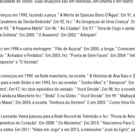
aculdade de Teatro. Suas atuações são em televisão, em cinema e em teatro.
eçou em 1990, fazendo a peça: “ A Morte de Quincas Berro D’Água”. Em 91, e
 Cavaleiros da Távola Redonda”. Em 92, fez: “ As Desgraças de Uma Criança”. Em
m 95: “ A Pequena Mártir”. Em 96: “ As Criadas”. Em 97: “ Terra de Cego e ainda:
, a Solteira”. Em 2000: “ O Avarento”. Em 2002: “ Arlequim”.
z em 1998 o curta-metragem: “ Pão de Açucar”. Em 2000, o longa; “ Cronicame
ta: “ Achados e Perdidos”. Em 2003, fez: “Poeta de Sete Faces”. Em 2004: “ Vel
pestre” e “O Vestido”.
começou em 1990. na Rede manchete, na novela: “ A História de Ana Raio e Z
para a rede Globo e em 1993, fez as novelas: “ Sonho Meu” e “ Renascer”. Em 1
tro”, Em 97, fez dois episódios do seriado: “ Você Decide”, Em 98, fez a novela
 ainda,na Manchete fez: “ Brida”. E na Globo: “ Você Decide”. Em 99: “ Malhaçã
Os Maias”, Em 2004, a novela: “Senhora do Destino”. E em 2005: “ Como Uma On
 Leonardo Vieira passou para a Rede Record de Televisão e fez: “Prova de Amo
Caminhos do Coração”. Em 2008: “ Os Mutantes”. Em 2010: “ Nascemos Para Ca
 sátira. Em 2011: “Vidas em Jogo” e em 2013, a minissérie “José do Egito”, s