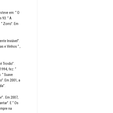
steve em: “ O
 93: “ A
 “ Zorro”. Em
nte Inviável”.
as e Vinhos “ ,
é Trovão”.
994, fez: “
: “ Suave
o”. Em 2001, a
da”.
r”.. Em 2007,
ntar”. E “ Os
empre na