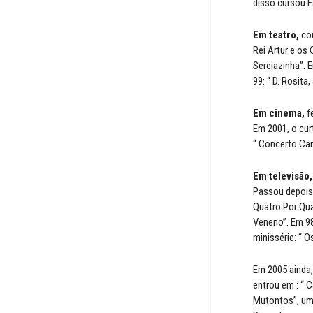
disso cursou F
Em teatro,
com
Rei Artur e os
Sereiazinha”. E
99: “ D. Rosita
Em cinema,
fe
Em 2001, o cur
“ Concerto Cam
Em televisão,
Passou depois 
Quatro Por Qua
Veneno”. Em 98
minissérie: “ 
Em 2005 ainda,
entrou em : “ 
Mutontos”, uma