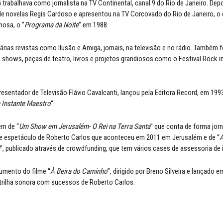
á trabalhava como jornalista na TV Continental, canal 9 do Rio de Janeiro. Dep
de novelas Regis Cardoso e apresentou na TV Corcovado do Rio de Janeiro, o 
hosa, o “
Programa da Noite
” em 1988.
árias revistas como Ilusão e Amiga, jornais, na televisão e no rádio. Também 
 shows, peças de teatro, livros e projetos grandiosos como o Festival Rock in
esentador de Televisão Flávio Cavalcanti, lançou pela Editora Record, em 1993,
 Instante Maestro
“.
ém de “
Um Show em Jerusalém- O Rei na Terra Santa
” que conta de forma jorn
e espetáculo de Roberto Carlos que aconteceu em 2011 em Jerusalém e de “
A
”, publicado através de crowdfunding, que tem vários cases de assessoria de
umento do filme “
À Beira do Caminho
”, dirigido por Breno Silveira e lançado 
trilha sonora com sucessos de Roberto Carlos.