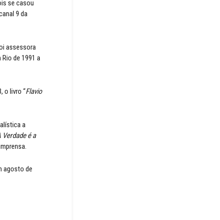
ois se casou
canal 9 da
foi assessora
 Rio de 1991 a
 o livro “
Flavio
alística a
 Verdade é a
 imprensa.
em agosto de