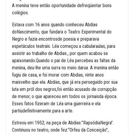
A menina teve então oportunidade defreqüentar bons
colégios.
Estava com 16 anos quando conheceu Abdias
doNascimento, que fundara o Teatro Experimental do
Negro e fazia encontrosde poesia e preparava
espetáculos teatrais. Léa começou a cabularaulas, para
assistir ao trabalho de Abdias., por quem acabou se
apaixonando.Quando o pai de Léa percebeu as faltas da
menina, deu-lhe uma surra no meio darua. A menina então
fugiu de casa, e foi morar com Abdias, vinte anos
maisvelho que ela. Abdias, que já era perseguido por sua
luta em pról dos negros,foi então acusado de corrupção
de menor, o que apareceu em todos os jornaisda época.
Esses fatos fizeram de Léa uma guerreira e ela
partiudefinitivamente para a arte.
Estreou em 1952, na peça de Abdias:”RapsódiaNegra”.
Continuou no teatro, onde fez:”Orfeu da Conceição”,