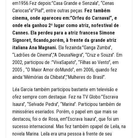
em1956.Fez depois:”Casa Grande e Senzala”, “Cenas
Cariocas”e”Piaf”, entre outras peças.
Fez também
cinema, onde apareceu em:”Orfeu do Carnaval”, e
onde ela ganhou 2º lugar como atriz, nofestival de
Cannes. Ela perdeu para a atriz francesa Simone
Signoret, ficando,porém, à frente da grande atriz
italiana Ana Magnani.
Ela fezainda:”Ganga Zumba”,
“Ladrões de Cinema”,”A DeusaNegra”, “Cruz e Souza”. Em
2002, participou de :”VivaSapato”, “Filhas ao Vento”, em
2005 , “O Maior Amor doMundo”, em 2006, quando fez
ainda:’Mémórias da Chibata”,”Mulheres do Brasil”.
Léa Garcia também participou bastante em televisão e
ofez sempre com destaque. Fez na TV Globo:”Escrava
Isaura”, “Selvade Pedra”, “Marina”. Participou também de
minisséries eseriados. Porém, o papel em que mais se
destacou, foi o de Rosa, em”Escrava Isaura”, que foi um
sucesso internacional. Mas fez também opapel de Leila, na
novela Marina. Leila era uma pessoa à frente de seu