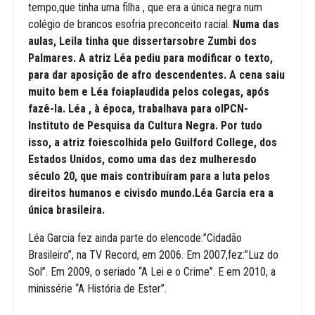
tempo,que tinha uma filha , que era a única negra num
colégio de brancos esofria preconceito racial.
Numa das
aulas, Leila tinha que dissertarsobre Zumbi dos
Palmares. A atriz Léa pediu para modificar o texto,
para dar aposição de afro descendentes. A cena saiu
muito bem e Léa foiaplaudida pelos colegas, após
fazê-la. Léa , à época, trabalhava para oIPCN-
Instituto de Pesquisa da Cultura Negra. Por tudo
isso, a atriz foiescolhida pelo Guilford College, dos
Estados Unidos, como uma das dez mulheresdo
século 20, que mais contribuíram para a luta pelos
direitos humanos e civisdo mundo.Léa Garcia era a
única brasileira.
Léa Garcia fez ainda parte do elencode:”Cidadão
Brasileiro”, na TV Record, em 2006. Em 2007,fez:”Luz do
Sol”. Em 2009, o seriado “A Lei e o Crime”. E em 2010, a
minissérie “A História de Ester”.