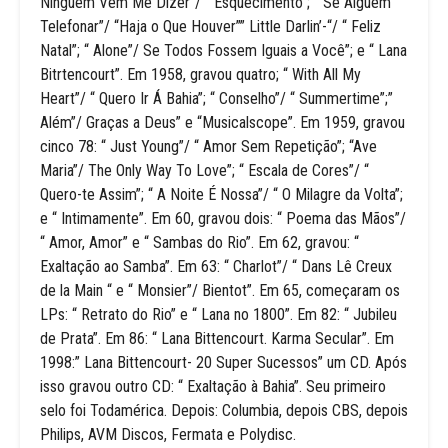
Ninguém Vem Me Dizer”/ “ Esquecimento”; “ Se Alguém
Telefonar”/ “Haja o Que Houver”” Little Darlin’-“/ “ Feliz
Natal”; “ Alone”/ Se Todos Fossem Iguais a Você”; e “ Lana
Bitrtencourt”. Em 1958, gravou quatro; “ With All My
Heart”/ “ Quero Ir Á Bahia”; “ Conselho”/ “ Summertime”;”
Além”/ Graças a Deus” e “Musicalscope”. Em 1959, gravou
cinco 78: “ Just Young”/ “ Amor Sem Repetição”; “Ave
Maria”/ The Only Way To Love”; “ Escala de Cores”/ “
Quero-te Assim”; “ A Noite É Nossa”/ “ O Milagre da Volta”;
e “ Intimamente”. Em 60, gravou dois: “ Poema das Mãos”/
“ Amor, Amor” e “ Sambas do Rio”. Em 62, gravou: “
Exaltação ao Samba”. Em 63: “ Charlot”/ “ Dans Lê Creux
de la Main “ e “ Monsier”/ Bientot”. Em 65, começaram os
LPs: “ Retrato do Rio” e “ Lana no 1800”. Em 82: “ Jubileu
de Prata”. Em 86: “ Lana Bittencourt. Karma Secular”. Em
1998:” Lana Bittencourt- 20 Super Sucessos” um CD. Após
isso gravou outro CD: “ Exaltação à Bahia”. Seu primeiro
selo foi Todamérica. Depois: Columbia, depois CBS, depois
Philips, AVM Discos, Fermata e Polydisc.