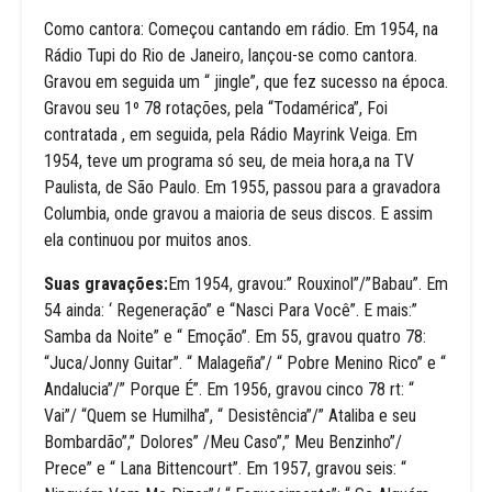
Como cantora: Começou cantando em rádio. Em 1954, na
Rádio Tupi do Rio de Janeiro, lançou-se como cantora.
Gravou em seguida um “ jingle”, que fez sucesso na época.
Gravou seu 1º 78 rotações, pela “Todamérica”, Foi
contratada , em seguida, pela Rádio Mayrink Veiga. Em
1954, teve um programa só seu, de meia hora,a na TV
Paulista, de São Paulo. Em 1955, passou para a gravadora
Columbia, onde gravou a maioria de seus discos. E assim
ela continuou por muitos anos.
Suas gravações:
Em 1954, gravou:” Rouxinol”/”Babau”. Em
54 ainda: ‘ Regeneração” e “Nasci Para Você”. E mais:”
Samba da Noite” e “ Emoção”. Em 55, gravou quatro 78:
“Juca/Jonny Guitar”. “ Malageña”/ “ Pobre Menino Rico” e “
Andalucia”/” Porque É”. Em 1956, gravou cinco 78 rt: “
Vai”/ “Quem se Humilha”, “ Desistência”/” Ataliba e seu
Bombardão”,” Dolores” /Meu Caso”,” Meu Benzinho”/
Prece” e “ Lana Bittencourt”. Em 1957, gravou seis: “