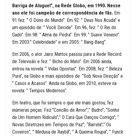
Barriga de Aluguel”, na Rede Globo, em 1990. Nesse
ano ele foi campeão de correspondência de fãs.
Em
91 fez: ” O Dono do Mundo”. Em 92: ” Deus Nos Acuda” e
um episódio de: ” Você Decide”. Em 96, fez: ” O Rei do
Gado”. Em 98: ” Alma de Pedra”. Em 99: ” Suave Veneno”.
Em 2003:” Celebridade” e em 2005: ” Bang-Bang”.
Em 2006, o ator Jairo Mattos passou para a Rede Record
de Televisão e fez: ” Bicho do Mato”. Em 2006 ainda,
entrou na novela: ” Vidas Opostas”. Em 2008, fez: ” Beleza
Pura”, na Globo e mais episódios de: “Sob Nova Direção” e
” Casos e Acasos”. Ainda na Globo, em 2010, esteve na
novela: ” Tempos Modernos”.
Em teatro, que foi sempre o que ele mais gostou, fez
inúmeras peças. Fez:”Concílio de Amor”;” Budro”; “Sonho
de Um Homem Ridículo”;” O Cara Que Dançou Comigo”; ”
Novas Diretrizes em Tempos de Paz”; “Barrela”;” Os
Coveiros”; ” Medusa de Raybã”; ” A Queima Roupa”; ” Funck