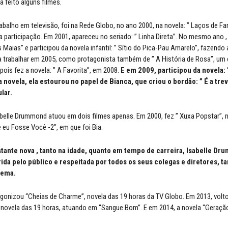
a feito alguns filmes.
rabalho em televisão, foi na Rede Globo, no ano 2000, na novela: ” Laços de Fa
a participação. Em 2001, apareceu no seriado: ” Linha Direta”. No mesmo ano ,
s Maias” e participou da novela infantil: ” Sítio do Pica-Pau Amarelo”, fazendo
 a trabalhar em 2005, como protagonista também de ” A História de Rosa”, um 
ois fez a novela: ” A Favorita”, em 2008.
E em 2009, participou da novela: 
 novela, ela estourou no papel de Bianca, que criou o bordão: ” É a treva
lar.
belle Drummond atuou em dois filmes apenas. Em 2000, fez ” Xuxa Popstar”, n
e eu Fosse Você -2″, em que foi Bia.
tante nova , tanto na idade, quanto em tempo de carreira, Isabelle D
ida pelo público e respeitada por todos os seus colegas e diretores, ta
nema.
gonizou “Cheias de Charme”, novela das 19 horas da TV Globo. Em 2013, volt
 novela das 19 horas, atuando em “Sangue Bom”. E em 2014, a novela “Geração 