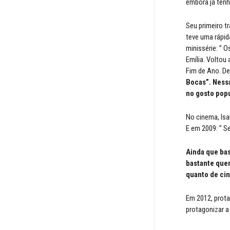
embora já tenh
Seu primeiro t
teve uma rápid
minissérie: ” O
Emília. Voltou
Fim de Ano. Dep
Bocas”. Nessa
no gosto popu
No cinema, Isa
E em 2009: ” S
Ainda que bas
bastante quer
quanto de ci
Em 2012, prota
protagonizar a