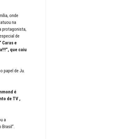
mília, onde
 atuou na
 a protagonista,
especial de
” Caras e
!!!”, que caiu
o papel de Ju.
rummond é
nto de TV ,
ou a
Brasil”.