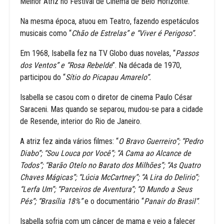
Melhor Atriz no Festival de Cinema de Belo Horizonte.
Na mesma época, atuou em Teatro, fazendo espetáculos
musicais como “
Chão de Estrelas” e “Viver é Perigoso”.
Em 1968, Isabella fez na TV Globo duas novelas, “
Passos
dos Ventos” e “Rosa Rebelde
”. Na década de 1970,
participou do “
Sítio do Picapau Amarelo”.
Isabella se casou com o diretor de cinema Paulo César
Saraceni. Mas quando se separou, mudou-se para a cidade
de Resende, interior do Rio de Janeiro.
A atriz fez ainda vários filmes: “
O Bravo Guerreiro”; “Pedro
Diabo”; “Sou Louca por Você”; “A Cama ao Alcance de
Todos”; “Barão Otelo no Barato dos Milhões”; “As Quatro
Chaves Mágicas”; “Lúcia McCartney”; “A Lira do Delirio”;
“Lerfa Um”; “Parceiros de Aventura”; “O Mundo a Seus
Pés”; “Brasília 18%”
e o documentário “
Panair do Brasil”
.
Isabella sofria com um câncer de mama e veio a falecer