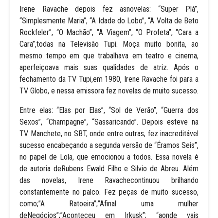
Irene Ravache depois fez asnovelas: “Super Plá”,
“Simplesmente Maria”, “A Idade do Lobo”, “A Volta de Beto
Rockfeler”, “O Machão”, “A Viagem”, “O Profeta”, “Cara a
Cara”,todas na Televisão Tupi. Moça muito bonita, ao
mesmo tempo em que trabalhava em teatro e cinema,
aperfeiçoava mais suas qualidades de atriz. Após o
fechamento da TV Tupi,em 1980, Irene Ravache foi para a
TV Globo, e nessa emissora fez novelas de muito sucesso.
Entre elas: “Elas por Elas”, “Sol de Verão”, “Guerra dos
Sexos”, “Champagne”, “Sassaricando”. Depois esteve na
TV Manchete, no SBT, onde entre outras, fez inacreditável
sucesso encabeçando a segunda versão de “Éramos Seis”,
no papel de Lola, que emocionou a todos. Essa novela é
de autoria deRubens Ewald Filho e Silvio de Abreu. Além
das novelas, Irene Ravachecontinuou brilhando
constantemente no palco. Fez peças de muito sucesso,
como;”A Ratoeira”;”Afinal uma mulher
deNegócios”;”Aconteceu em Irkusk”; “aonde vais