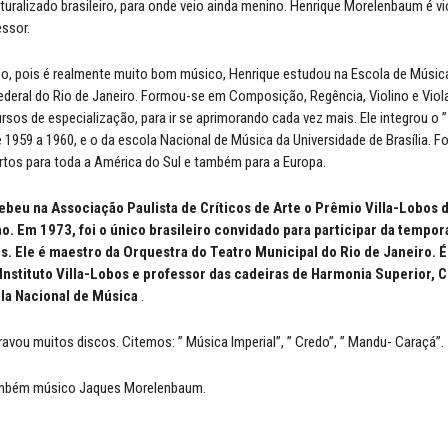
turalizado brasileiro, para onde veio ainda menino. Henrique Morelenbaum é vi
essor.
o, pois é realmente muito bom músico, Henrique estudou na Escola de Músic
ederal do Rio de Janeiro. Formou-se em Composição, Regência, Violino e Viol
ursos de especialização, para ir se aprimorando cada vez mais. Ele integrou o 
 1959 a 1960, e o da escola Nacional de Música da Universidade de Brasília. F
rtos para toda a América do Sul e também para a Europa.
beu na Associação Paulista de Críticos de Arte o Prêmio Villa-Lobos 
o. Em 1973, foi o único brasileiro convidado para participar da tempor
s. Ele é maestro da Orquestra do Teatro Municipal do Rio de Janeiro.
Instituto Villa-Lobos e professor das cadeiras de Harmonia Superior, 
ola Nacional de Música
.
ravou muitos discos. Citemos: ” Música Imperial”, ” Credo”, ” Mandu- Caraçá”.
também músico Jaques Morelenbaum.