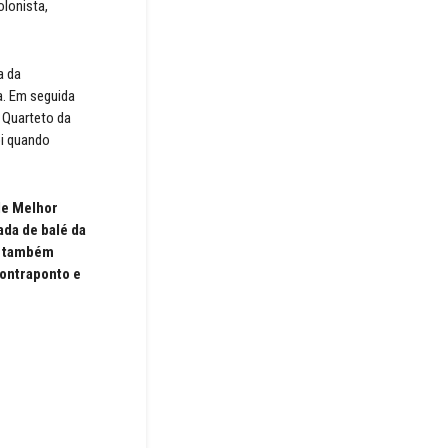
olonista,
a da
a. Em seguida
” Quarteto da
oi quando
de Melhor
ada de balé da
 É também
Contraponto e