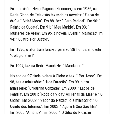
Em televisão, Henri Pagnoncelli começou em 1986, na
Rede Globo de Televisão,fazendo as novelas: ” Selva de
dra” e ” Sinhá Moça”. Em 88, fez ” Fera Radical”. Em 90: ”
Rainha da Sucata”. Em 91: ” Meu Marido”. Em 93: ”
Mulheres de Areia”, Em 95, a novela juvenil: ” Malhação”. m
94: ” Quatro Por Quatro”.
Em 1996, o ator transferiu-se para ao SBT e fez a novela:
“Colégio Brasil”.
Em1997, faz na Rede Manchete: ” Mandacaru”.
No ano de 97 ainda, voltou à Globo e fez: ” Por Amor”. Em
98, fez a minissérie: “Hilda Furacão”. Em 99, outra
minissérie: “Chiquinha Gonzaga”. Em 2000: ” Laços de
Família”. Em 2001: “Roda da Vida”,” As Filhas da Mãe” e ” O
Clone”. Em 2002: ” Sabor de Paixão”, e a minissérie: ” O
Quinto dos Infernos”. Em 2003: ” Agora É Que São Elas”.
Em 2005: “América”. Em 2006: ” O Sítio do Picapau